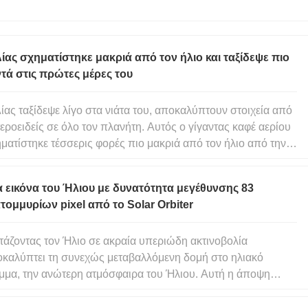
ίας σχηματίστηκε μακριά από τον ήλιο και ταξίδεψε πιο
τά στις πρώτες μέρες του
ίας ταξίδεψε λίγο στα νιάτα του, αποκαλύπτουν στοιχεία από
εροειδείς σε όλο τον πλανήτη. Αυτός ο γίγαντας καφέ αερίου
ματίστηκε τέσσερις φορές πιο μακριά από τον ήλιο από την
χιά στην οποία βρίσκεται αυτή τη στιγμή και πλησίασε τα
τελευταία 700.000 χρόνια. Νέα έρευνα με επικεφαλής μέλη
 εικόνα του Ήλιου με δυνατότητα μεγέθυνσης 83
τομμυρίων pixel από το Solar Orbiter
τάζοντας τον Ήλιο σε ακραία υπεριώδη ακτινοβολία
καλύπτει τη συνεχώς μεταβαλλόμενη δομή στο ηλιακό
μμα, την ανώτερη ατμόσφαιρα του Ήλιου. Αυτή η άποψη
έχεται τώρα σε εξαιρετικά υψηλή ευκρίνεια χάρη σε νέες
τηρήσεις από το Solar Orbiter. Από απόσταση 75