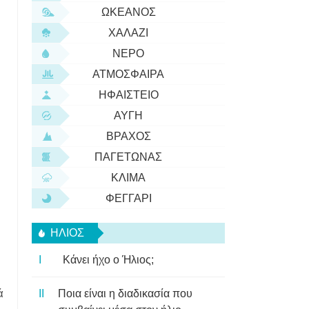
ΩΚΕΑΝΌΣ
ΧΑΛΆΖΙ
ΝΕΡΌ
ΑΤΜΌΣΦΑΙΡΑ
ΗΦΑΊΣΤΕΙΟ
ΑΥΓΉ
ΒΡΆΧΟΣ
ΠΑΓΕΤΏΝΑΣ
ΚΛΊΜΑ
ΦΕΓΓΆΡΙ
ΉΛΙΟΣ
Κάνει ήχο ο Ήλιος;
ά
Ποια είναι η διαδικασία που