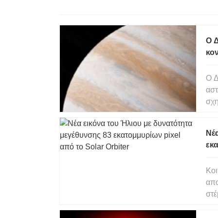
Ο Δ
κον
Ο Δ
αστ
σχη
τρο
Νέα
εκα
Κοι
απο
στέ
παρ
παρα