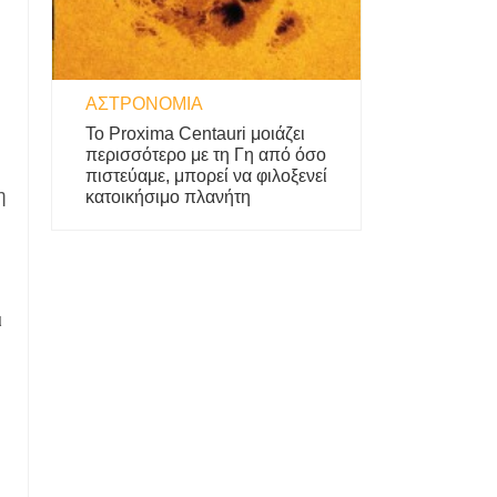
ΑΣΤΡΟΝΟΜΊΑ
Το Proxima Centauri μοιάζει
περισσότερο με τη Γη από όσο
πιστεύαμε, μπορεί να φιλοξενεί
η
κατοικήσιμο πλανήτη
ι