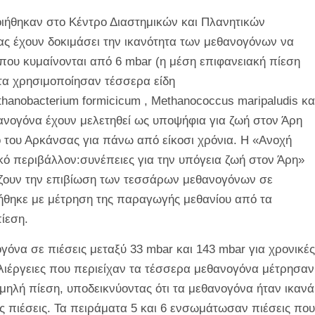
ήθηκαν στο Κέντρο Διαστημικών και Πλανητικών
ς έχουν δοκιμάσει την ικανότητα των μεθανογόνων να
που κυμαίνονται από 6 mbar (η μέση επιφανειακή πίεση
τα χρησιμοποίησαν τέσσερα είδη
hanobacterium formicicum
,
Methanococcus maripaludis
κα
ανογόνα έχουν μελετηθεί ως υποψήφια για ζωή στον Άρη
ο του Αρκάνσας για πάνω από είκοσι χρόνια. Η «Ανοχή
ό περιβάλλον:συνέπειες για την υπόγεια ζωή στον Άρη»
άζουν την επιβίωση των τεσσάρων μεθανογόνων σε
ήθηκε με μέτρηση της παραγωγής μεθανίου από τα
ίεση.
γόνα σε πιέσεις μεταξύ 33 mbar και 143 mbar για χρονικές
λλιέργειες που περιείχαν τα τέσσερα μεθανογόνα μέτρησαν
μηλή πίεση, υποδεικνύοντας ότι τα μεθανογόνα ήταν ικανά
ς πιέσεις. Τα πειράματα 5 και 6 ενσωμάτωσαν πιέσεις που