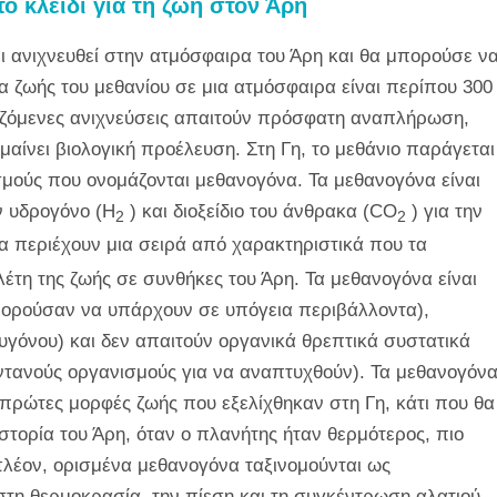
το κλειδί για τη ζωή στον Άρη
ει ανιχνευθεί στην ατμόσφαιρα του Άρη και θα μπορούσε ν
α ζωής του μεθανίου σε μια ατμόσφαιρα είναι περίπου 300
χιζόμενες ανιχνεύσεις απαιτούν πρόσφατη αναπλήρωση,
αίνει βιολογική προέλευση. Στη Γη, το μεθάνιο παράγεται
μούς που ονομάζονται μεθανογόνα. Τα μεθανογόνα είναι
ν υδρογόνο (H
) και διοξείδιο του άνθρακα (CO
) για την
2
2
α περιέχουν μια σειρά από χαρακτηριστικά που τα
λέτη της ζωής σε συνθήκες του Άρη. Τα μεθανογόνα είναι
μπορούσαν να υπάρχουν σε υπόγεια περιβάλλοντα),
υγόνου) και δεν απαιτούν οργανικά θρεπτικά συστατικά
ωντανούς οργανισμούς για να αναπτυχθούν). Τα μεθανογόν
πρώτες μορφές ζωής που εξελίχθηκαν στη Γη, κάτι που θα
ιστορία του Άρη, όταν ο πλανήτης ήταν θερμότερος, πιο
ιπλέον, ορισμένα μεθανογόνα ταξινομούνται ως
στη θερμοκρασία, την πίεση και τη συγκέντρωση αλατιού.