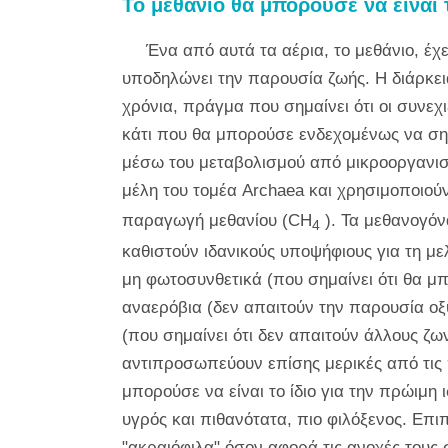
Το μεθάνιο θα μπορούσε να είναι 
Ένα από αυτά τα αέρια, το μεθάνιο, έχ
υποδηλώνει την παρουσία ζωής. Η διάρκει
χρόνια, πράγμα που σημαίνει ότι οι συνε
κάτι που θα μπορούσε ενδεχομένως να σημ
μέσω του μεταβολισμού από μικροοργανισ
μέλη του τομέα Archaea και χρησιμοποιού
παραγωγή μεθανίου (CH
). Τα μεθανογόν
4
καθιστούν ιδανικούς υποψήφιους για τη με
μη φωτοσυνθετικά (που σημαίνει ότι θα 
αναερόβια (δεν απαιτούν την παρουσία οξ
(που σημαίνει ότι δεν απαιτούν άλλους ζ
αντιπροσωπεύουν επίσης μερικές από τις 
μπορούσε να είναι το ίδιο για την πρώιμη 
υγρός και πιθανότατα, πιο φιλόξενος. Επ
"ακραιόφιλα" όσον αφορά τις ανοχές τους 