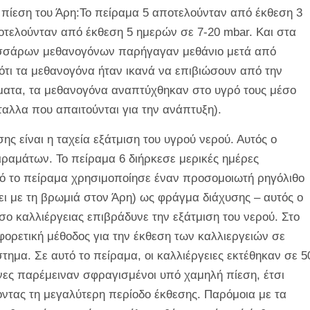
 πίεση του Άρη:Το πείραμα 5 αποτελούνταν από έκθεση 3
οτελούνταν από έκθεση 5 ημερών σε 7-20 mbar. Και στα
 τεσσάρων μεθανογόνων παρήγαγαν μεθάνιο μετά από
ότι τα μεθανογόνα ήταν ικανά να επιβιώσουν από την
άματα, τα μεθανογόνα αναπτύχθηκαν στο υγρό τους μέσο
έταλλα που απαιτούνται για την ανάπτυξη).
ης είναι η ταχεία εξάτμιση του υγρού νερού. Αυτός ο
ιραμάτων. Το πείραμα 6 διήρκεσε μερικές ημέρες
τό το πείραμα χρησιμοποίησε έναν προσομοιωτή ρηγόλιθο
ει με τη βρωμιά στον Άρη) ως φράγμα διάχυσης – αυτός ο
ο καλλιέργειας επιβράδυνε την εξάτμιση του νερού. Στο
φορετική μέθοδος για την έκθεση των καλλιεργειών σε
τημα. Σε αυτό το πείραμα, οι καλλιέργειες εκτέθηκαν σε 5
ήνες παρέμειναν σφραγισμένοι υπό χαμηλή πίεση, έτσι
οντας τη μεγαλύτερη περίοδο έκθεσης. Παρόμοια με τα