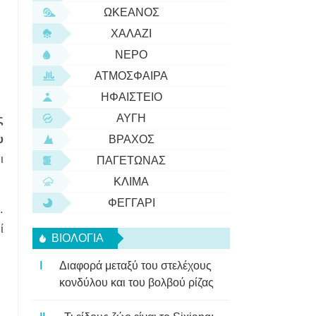
ΩΚΕΑΝΌΣ
ΧΑΛΆΖΙ
ΝΕΡΌ
ΑΤΜΌΣΦΑΙΡΑ
ΗΦΑΊΣΤΕΙΟ
ΑΥΓΉ
ς
υ
ΒΡΆΧΟΣ
ι
ΠΑΓΕΤΏΝΑΣ
ΚΛΊΜΑ
ΦΕΓΓΆΡΙ
.
ί
ΒΙΟΛΟΓΊΑ
Διαφορά μεταξύ του στελέχους
κονδύλου και του βολβού ρίζας