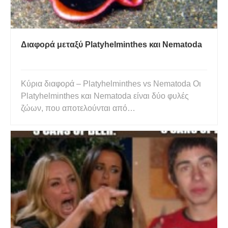
Διαφορά μεταξύ Platyhelminthes και Nematoda
Κύρια διαφορά – Platyhelminthes vs Nematoda Οι
Platyhelminthes και Nematoda είναι δύο φυλές
ζώων, που αποτελούνται από
ασπόνδυλα σκουλήκια. Αν και και οι δύο φυλές
αποτελούνται από σκουλήκια, οι δύο τύποι
σκουληκιών δεν σχετίζονται στενά. Η κύρια διαφορά
μεταξύ Platyhelminthes και Nematoda είναι ότι