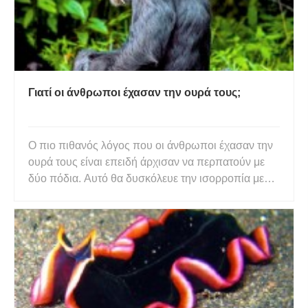
Γιατί οι άνθρωποι έχασαν την ουρά τους;
Ο πιο πιθανός λόγος που οι άνθρωποι έχασαν την
ουρά τους είναι επειδή άρχισαν να περπατούν με
δύο πόδια. Αυτό θα δυσκόλευε την ισορροπία με
μια ουρά. Επιπλέον, οι ουρές θα ήταν περιττές όταν
οι άνθρωποι άρχιζαν να χρησιμοποιούν εργαλεία
και αυτοματισμούς, καθώς δεν τα χρειάζονταν
πλέον για να καταπο