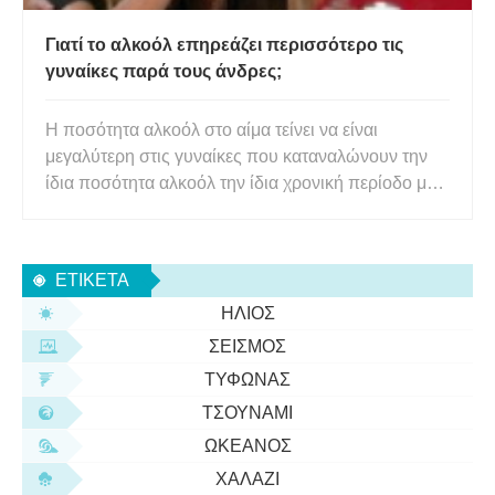
Γιατί το αλκοόλ επηρεάζει περισσότερο τις
γυναίκες παρά τους άνδρες;
Η ποσότητα αλκοόλ στο αίμα τείνει να είναι
μεγαλύτερη στις γυναίκες που καταναλώνουν την
ίδια ποσότητα αλκοόλ την ίδια χρονική περίοδο με
τους άνδρες. Αυτό οφείλεται σε πολλούς
παράγοντες, από την περιεκτικότητα σε νερό στο
σώμα μέχρι το πόσο γρήγορα το σώμα διασπά το
ΕΤΙΚΈΤΑ
αλκοόλ. Ένα βράδυ, ο Σαμ και
ΉΛΙΟΣ
ΣΕΙΣΜΌΣ
ΤΥΦΏΝΑΣ
ΤΣΟΥΝΆΜΙ
ΩΚΕΑΝΌΣ
ΧΑΛΆΖΙ