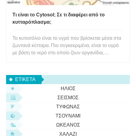
Τι είναι το Cytosol; Σε τι διαφέρει από το
κυτταρόπλασμα;
Το κυτοσόλιο είναι το υγρό που βρίσκεται μέσα στα
ζωντανά κύτταρα. Πιο συγκεκριμένα, είναι το υγρό
με βάση το νερό στο οποίο ζουν οργανίδια,
πρωτεΐνες και άλλες δομές του κυττάρου. Γνωστό
και ως κυτταροπλασματική μήτρα, αποτελεί το
μεγαλύτερο μέρος του ενδοκυτταρικού υγρού (ICF).
ΕΤΙΚΈΤΑ
Ωστόσο, το κυτταρόπ
ΉΛΙΟΣ
ΣΕΙΣΜΌΣ
ΤΥΦΏΝΑΣ
ΤΣΟΥΝΆΜΙ
ΩΚΕΑΝΌΣ
ΧΑΛΆΖΙ