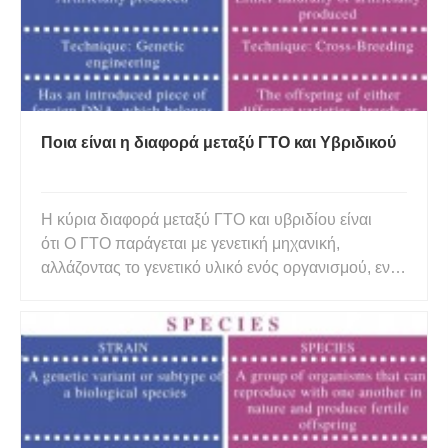
Ποια είναι η διαφορά μεταξύ ΓΤΟ και Υβριδικού
Η κύρια διαφορά μεταξύ ΓΤΟ και υβριδίου είναι
ότι Ο ΓΤΟ παράγεται με γενετική μηχανική,
αλλάζοντας το γενετικό υλικό ενός οργανισμού, ενώ
ένα υβρίδιο παράγεται με διασταύρωση δύο
ποικιλιών μέσω τεχνητού ζευγαρώματος .
Επιπλέον, ένας ΓΤΟ έχει ένα ξένο κομμάτι DNA
που εισάγεται στο γονιδίωμα υπό εργασ