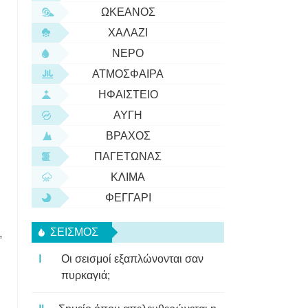
ΩΚΕΑΝΌΣ
ΧΑΛΆΖΙ
ΝΕΡΌ
ΑΤΜΌΣΦΑΙΡΑ
ΗΦΑΊΣΤΕΙΟ
ΑΥΓΉ
ΒΡΆΧΟΣ
ΠΑΓΕΤΏΝΑΣ
ΚΛΊΜΑ
ΦΕΓΓΆΡΙ
ΣΕΙΣΜΌΣ
,
Οι σεισμοί εξαπλώνονται σαν
πυρκαγιά;