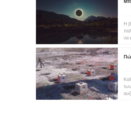
Μπο
σύγ
Η β
παλ
να 
προ
Σελ
Πώ
απ
Καθ
των
αυξ
Μέχ
750
πρ