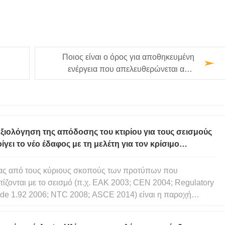
Ποιος είναι ο όρος για αποθηκευμένη
ενέργεια που απελευθερώνεται από
σεισμούς;
ξιολόγηση της απόδοσης του κτιρίου για τους σεισμούς
ίγει το νέο έδαφος με τη μελέτη για τον κρίσιμο
οσανατολισμό με χρήση ανάλυσης πλευρικής δύναμης
ς από τους κύριους σκοπούς των προτύπων που
τίζονται με το σεισμό (π.χ. EAK 2003; CEN 2004; Regulatory
de 1.92 2006; NTC 2008; ASCE 2014) είναι η παροχή
ευθυντήριων γραμμών για τον ασφαλή σχεδιασμό και την
ασκευή κατασκευών έναντι σεισμικών φορτίων. Ωστόσο, οι