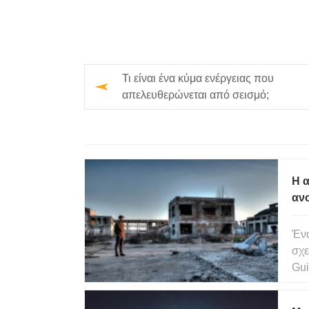
Τι είναι ένα κύμα ενέργειας που
απελευθερώνεται από σεισμό;
Η α
ανο
πρ
Ένα
σχε
Gui
κατ
κατ