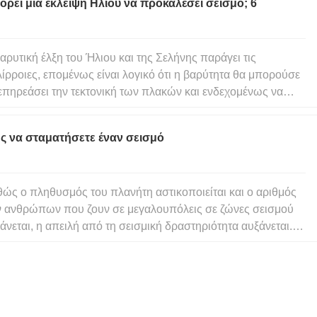
ρεί μια έκλειψη Ηλίου να προκαλέσει σεισμό; 6
χρονες πρότυπες διατά
αρυτική έλξη του Ήλιου και της Σελήνης παράγει τις
ίρροιες, επομένως είναι λογικό ότι η βαρύτητα θα μπορούσε
επηρεάσει την τεκτονική των πλακών και ενδεχομένως να
καλέσει σεισμούς. Σε μια ηλιακή έκλειψη, η Γη, ο Ήλιος και η
ήνη είναι ευθυγραμμισμένα, οπότε θα περιμένατε το
ς να σταματήσετε έναν σεισμό
οτέλεσμα
ώς ο πληθυσμός του πλανήτη αστικοποιείται και ο αριθμός
 ανθρώπων που ζουν σε μεγαλουπόλεις σε ζώνες σεισμού
άνεται, η απειλή από τη σεισμική δραστηριότητα αυξάνεται.
ρι στιγμής αυτόν τον αιώνα, οι σεισμοί έχουν στοιχίσει
.000 ζωές και είναι θέμα χρόνου ένας μόνος σεισμός να
οκαλέσε