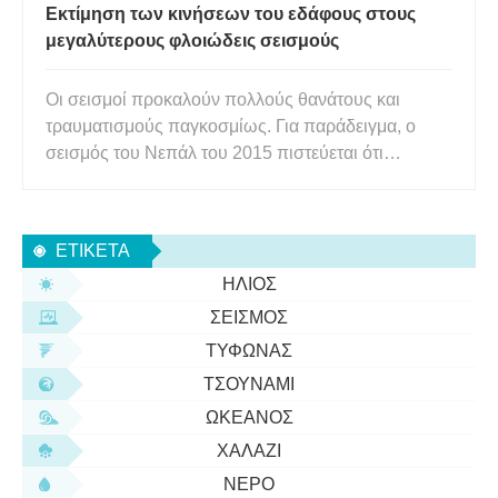
Εκτίμηση των κινήσεων του εδάφους στους
μεγαλύτερους φλοιώδεις σεισμούς
Οι σεισμοί προκαλούν πολλούς θανάτους και
τραυματισμούς παγκοσμίως. Για παράδειγμα, ο
σεισμός του Νεπάλ του 2015 πιστεύεται ότι
σκότωσε σχεδόν 9.000 ανθρώπους. Αυτό το
γεγονός ήταν μόνο ένα από τα πολλά γεγονότα που
συνέβαλαν στους 750.000 θανάτους που
ΕΤΙΚΈΤΑ
αποδίδονται σε σεισμούς κατά την περίοδο 1996 έ
ΉΛΙΟΣ
ΣΕΙΣΜΌΣ
ΤΥΦΏΝΑΣ
ΤΣΟΥΝΆΜΙ
ΩΚΕΑΝΌΣ
ΧΑΛΆΖΙ
ΝΕΡΌ