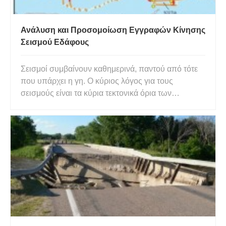
Ανάλυση και Προσομοίωση Εγγραφών Κίνησης
Σεισμού Εδάφους
Σεισμοί συμβαίνουν καθημερινά, παντού από τότε
που υπάρχει η γη. Ο κύριος λόγος για τους
σεισμούς είναι τα κύρια τεκτονικά όρια των
κινήσεων της συγκλίνουσας ή αποκλίνουσας
πλάκας. Λόγω των ρευμάτων μεταφοράς στον
μανδύα, οι πλάκες κινούνται μεταξύ τους στη
λιθόσφαιρα όπως πλέουν στη θάλασσα. Ένας μ