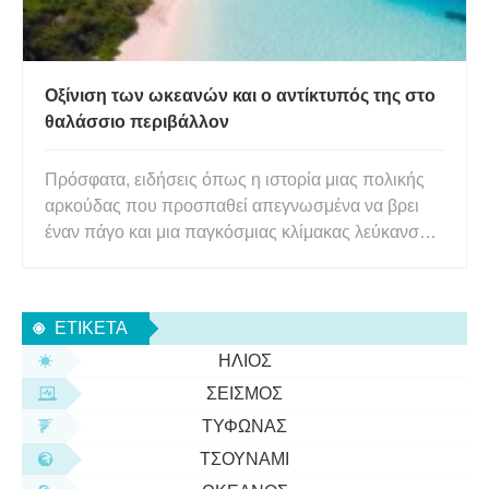
Οξίνιση των ωκεανών και ο αντίκτυπός της στο
θαλάσσιο περιβάλλον
Πρόσφατα, ειδήσεις όπως η ιστορία μιας πολικής
αρκούδας που προσπαθεί απεγνωσμένα να βρει
έναν πάγο και μια παγκόσμιας κλίμακας λεύκανση
κοραλλιών έχουν γίνει όλο και πιο κοινές. Με την
κλιματική αλλαγή, τα ακραία καιρικά φαινόμενα
αυξάνονται σαφώς σε συχνότητα, όπως έντονοι
ΕΤΙΚΈΤΑ
καύσωνες, ισχυροί τυφώνε
ΉΛΙΟΣ
ΣΕΙΣΜΌΣ
ΤΥΦΏΝΑΣ
ΤΣΟΥΝΆΜΙ