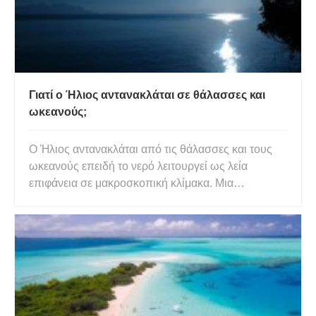
Γιατί ο Ήλιος αντανακλάται σε θάλασσες και
ωκεανούς;
Ο Ήλιος αντανακλάται από τις θάλασσες και τους
ωκεανούς επειδή το νερό λειτουργεί ως λεία
επιφάνεια σε μακροσκοπική κλίμακα. Μια
κυματισμένη – αλλά τοπικά λεία – επιφάνεια θα
αντανακλά τον ήλιο σε διαφορετικές γωνίες,
δημιουργώντας διαφορετικές παρατηρήσιμες
εικόνες του ήλιου. Εάν έχετε βρεθεί ποτ