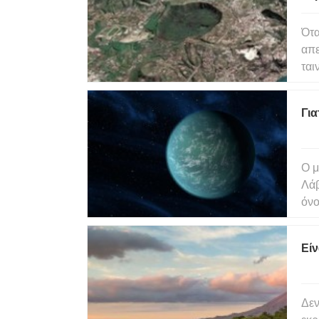
Ότα
απε
ται
ανο
ακό
Για
Ο μ
Λάβ
όνο
Lov
σχη
Είν
σύσ
Δεν