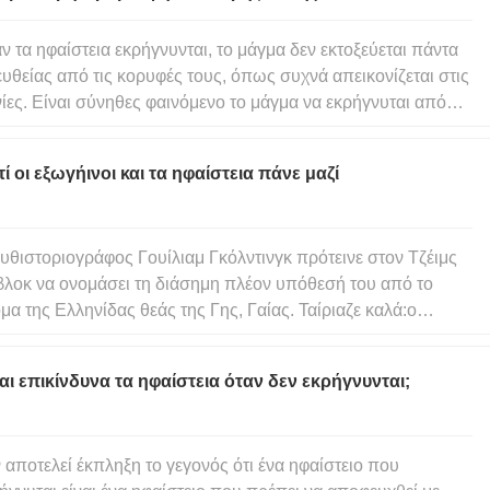
ν τα ηφαίστεια εκρήγνυνται, το μάγμα δεν εκτοξεύεται πάντα
υθείας από τις κορυφές τους, όπως συχνά απεικονίζεται στις
νίες. Είναι σύνηθες φαινόμενο το μάγμα να εκρήγνυται από
ίγματα που σχηματίζονται στην πλευρά του ηφαιστείου ή
μα και να ταξιδεύει στο πλάι, περνώντας αναγκαστικά μέσω
τί οι εξωγήινοι και τα ηφαίστεια πάνε μαζί
υθιστοριογράφος Γουίλιαμ Γκόλντινγκ πρότεινε στον Τζέιμς
λοκ να ονομάσει τη διάσημη πλέον υπόθεσή του από το
μα της Ελληνίδας θεάς της Γης, Γαίας. Ταίριαζε καλά:ο
elock πίστευε ότι τα ζωντανά και άψυχα μέρη της Γης
μάτιζαν ένα ενιαίο, αλληλεπιδρώντα και αυτορυθμιζόμενο
αι επικίνδυνα τα ηφαίστεια όταν δεν εκρήγνυνται;
τημα. Το έργ
 αποτελεί έκπληξη το γεγονός ότι ένα ηφαίστειο που