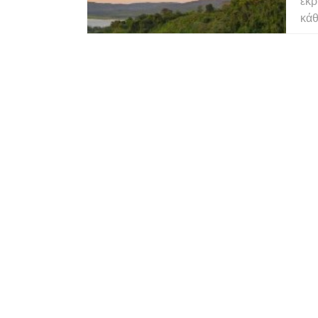
εκρ
κάθ
βρά
γίν
είν