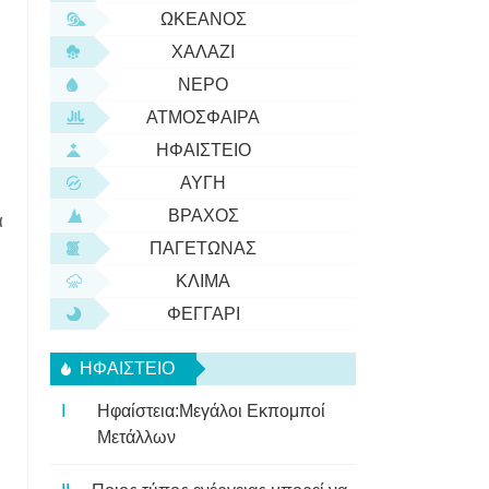
ΩΚΕΑΝΌΣ
ΧΑΛΆΖΙ
ΝΕΡΌ
ΑΤΜΌΣΦΑΙΡΑ
ΗΦΑΊΣΤΕΙΟ
ΑΥΓΉ
ΒΡΆΧΟΣ
α
ΠΑΓΕΤΏΝΑΣ
ΚΛΊΜΑ
ΦΕΓΓΆΡΙ
ΗΦΑΊΣΤΕΙΟ
Ηφαίστεια:Μεγάλοι Εκπομποί
Μετάλλων