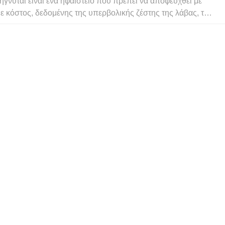
ήγνυται είναι ένα ηφαίστειο που πρέπει να αποφευχθεί με
ε κόστος, δεδομένης της υπερβολικής ζέστης της λάβας, των
χων που πέφτουν στον αέρα και της αποπνικτικής τέφρας. Τι
εται όμως με τα ηφαίστεια που δεν εκρήγνυνται; Μπορούν να
α