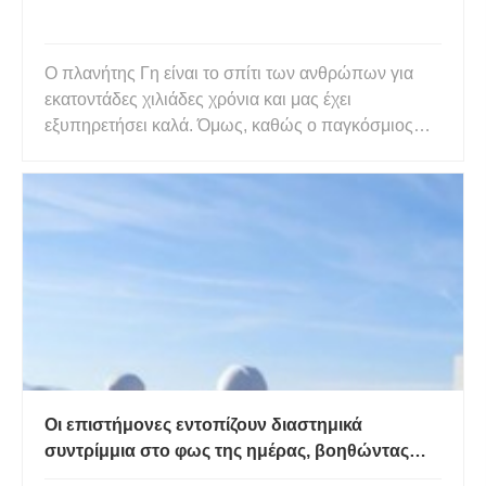
Ο πλανήτης Γη είναι το σπίτι των ανθρώπων για
εκατοντάδες χιλιάδες χρόνια και μας έχει
εξυπηρετήσει καλά. Όμως, καθώς ο παγκόσμιος
πληθυσμός αυξάνεται συνεχώς και οι άνθρωποι
συνεχίζουν να μολύνουν και να λεηλατούν τους
πεπερασμένους πόρους της Γης, ο πλανήτης μας
φαίνεται ολοένα και περισσότερο σε
Οι επιστήμονες εντοπίζουν διαστημικά
συντρίμμια στο φως της ημέρας, βοηθώντας
τους δορυφόρους να «κοινωνήσουν