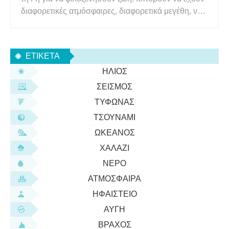
διαφορετικές ατμόσφαιρες, διαφορετικά μεγέθη, να
περιφέρονται γύρω από διαφορετικούς τύπους
άστρων - εφόσον όλα αυτά συνεργάζονται για να
δημιουργήσουν τις κατάλληλες συνθήκες για ζωή,
ΕΤΙΚΈΤΑ
δεν χρειάζεται ν
ΉΛΙΟΣ
ΣΕΙΣΜΌΣ
ΤΥΦΏΝΑΣ
ΤΣΟΥΝΆΜΙ
ΩΚΕΑΝΌΣ
ΧΑΛΆΖΙ
ΝΕΡΌ
ΑΤΜΌΣΦΑΙΡΑ
ΗΦΑΊΣΤΕΙΟ
ΑΥΓΉ
ΒΡΆΧΟΣ