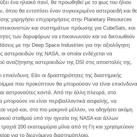
ύξει ένα ηλιακό πανί, θα προωθηθεί με το φως του ήλιου
ν, όπου θα εντοπίσει έναν συγκεκριμένο αστεροειδή και θ
επίσης χορηγήσει επιχορηγήσεις στην Planetary Resources
απεικονιστών και συστημάτων πρόωσης για CubeSats, και
τητες των δορυφόρων να επικοινωνούν και να δικτυωθούν
άσεις με την Deep Space Industries για την αξιολόγηση
 αστεροειδών της NASA, οι οποίοι ενδέχεται να
ού αναζήτησης αστεροειδών της DSI στις αποστολές της.
 επικίνδυνη. Εάν οι δραστηριότητες της διαστημικής
τρίμμια που προκύπτουν θα μπορούσαν να είναι επικίνδυν
αι αστροναύτες κοντά. Από την άλλη πλευρά, στο
θα μπορούσε να είναι περιβαλλοντικά ασφαλής, να
αι νερό και, στο πιο μακρινό μέλλον, να οδηγήσει ακόμη
μικού σταθμού υπό την ηγεσία της NASA και άλλων
 τροχιά 200 εκατομμύρια μίλια από τη Γη και χρησιμεύουν
stop για το διερχόμενο διαστημόπλοιο.