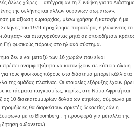
ές άλλες χώρες— υπέγραψαν τη Συνθήκη για το Διάστημ
μένης της σελήνης και άλλων ουράνιων σωμάτων»,
οίηση με αξίωση κυριαρχίας, μέσω χρήσης ή κατοχής ή με
ς Σελήνης του 1979 προχώρησε παραπέρα, δηλώνοντας το
ωπότητας» και απαγορεύοντας ρητά σε οποιοδήποτε κράτο
η Γη) φυσικούς πόρους στο ηλιακό σύστημα.
ημα δεν είναι μεταξύ των 16 χωρών που είναι
 πρέπει αναμφισβήτητα να καταλήξουν σε κάποια δίκαιη
για τους φυσικούς πόρους στο διάστημα μπορεί κάλλιστα
α της ομάδας πλατίνας. Οι εταιρείες εξόρυξης έχουν βρει
 σε κοιτάσματα παγκοσμίως, κυρίως στη Νότια Αφρική και
ξίας 10 δισεκατομμυρίων δολαρίων ετησίως, σύμφωνα με
ι προμήθειες θα διαρκέσουν αρκετές δεκαετίες εάν η
 (Σύμφωνα με το
Bloomberg
, η προσφορά για μέταλλα της
η ζήτηση αυξάνεται.)