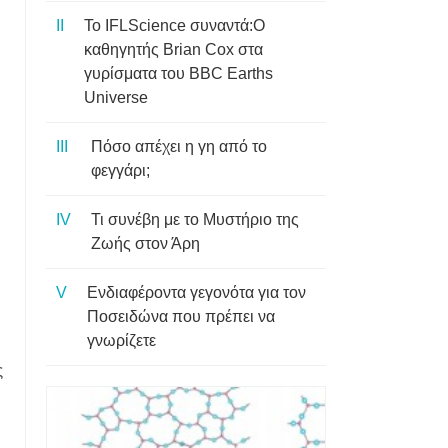
Το IFLScience συναντά:Ο
καθηγητής Brian Cox στα
γυρίσματα του BBC Earths
Universe
Πόσο απέχει η γη από το
φεγγάρι;
Τι συνέβη με το Μυστήριο της
Ζωής στον Άρη
Ενδιαφέροντα γεγονότα για τον
Ποσειδώνα που πρέπει να
γνωρίζετε
ς