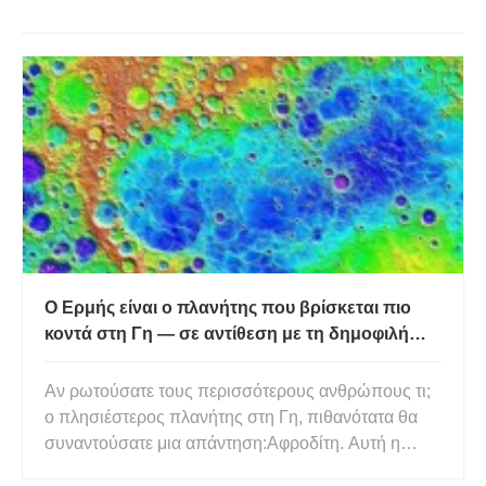
Ο Ερμής είναι ο πλανήτης που βρίσκεται πιο
κοντά στη Γη — σε αντίθεση με τη δημοφιλή
πεποίθηση
Αν ρωτούσατε τους περισσότερους ανθρώπους τι;
ο πλησιέστερος πλανήτης στη Γη, πιθανότατα θα
συναντούσατε μια απάντηση:Αφροδίτη. Αυτή η
απάντηση, αν και είναι φαινομενικά λογική, δεν είναι