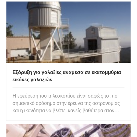
πραγματικά αληθινή. Ο Ερμής είναι ο πλησιέστερος
σε εμάς πλανήτης. Ακόμη πιο εκπληκτικό είναι το
γεγονός ότι ο
Εξόρυξη για γαλαξίες ανάμεσα σε εκατομμύρια
εικόνες γαλαξιών
Η εφεύρεση του τηλεσκοπίου είναι σαφώς το πιο
σημαντικό ορόσημο στην έρευνα της αστρονομίας
και η ικανότητα να βλέπει κανείς βαθύτερα στον
νυχτερινό ουρανό επέτρεψε στους αστρονόμους να
αποκτήσουν μια βαθιά κατανόηση των
αστρονομικών φαινομένων. Για παράδειγμα, η