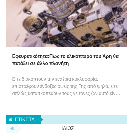
παρατήρηση των φεγγαριών του Δία σε
Εφευρετικότητα:Πώς το ελικόπτερο του Άρη θα
πετάξει σε άλλο πλανήτη
Είτε διακόπτουν την εναέρια κυκλοφορία,
επιστρέφουν ένδοξες όψεις της Γης από ψηλά, είτε
απλώς κατασκοπεύουν τους γείτονες (αν αυτό είναι
το θέμα σου), τα drones έχουν γίνει ένα οικείο θέαμα
στους ουρανούς μας. Τώρα, για πρώτη φορά, η
αμερικανική διαστημική υπηρεσία NASA είναι
ΕΤΙΚΈΤΑ
έτοιμη να πετάξει ένα
ΉΛΙΟΣ