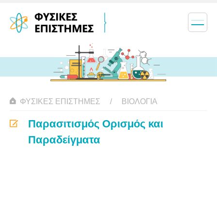
ΦΥΣΙΚΈΣ ΕΠΙΣΤΉΜΕΣ
ΒΙΟΛΟΓΊΑ
Παρασιτισμός Ορισμός και
Παραδείγματα