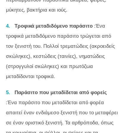
μύκητες, βακτήρια και ιούς.
Τροφικά μεταδιδόμενο παράσιτο
:Ένα
τροφικά μεταδιδόμενο παράσιτο τρώγεται από
τον ξενιστή του. Πολλοί τρεματώδεις (ακροειδείς
σκώληκες), κεστώδεις (ταινίες), νηματώδεις
(στρογγυλοί σκώληκες) και πρωτόζωα
μεταδίδονται τροφικά.
Παράσιτο που μεταδίδεται από φορείς
:Ένα παράσιτο που μεταδίδεται από φορέα
απαιτεί έναν ενδιάμεσο ξενιστή που το μεταφέρει
σε έναν οριστικό ξενιστή. Τα αρθρόποδα, όπως
τα κουνούπια, οι ψύλλοι, οι ψείρες και τα