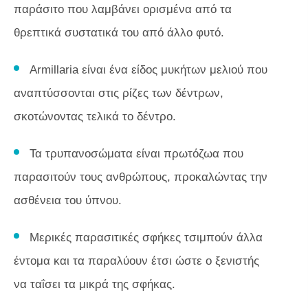
παράσιτο που λαμβάνει ορισμένα από τα
θρεπτικά συστατικά του από άλλο φυτό.
Armillaria
είναι ένα είδος μυκήτων μελιού που
αναπτύσσονται στις ρίζες των δέντρων,
σκοτώνοντας τελικά το δέντρο.
Τα τρυπανοσώματα είναι πρωτόζωα που
παρασιτούν τους ανθρώπους, προκαλώντας την
ασθένεια του ύπνου.
Μερικές παρασιτικές σφήκες τσιμπούν άλλα
έντομα και τα παραλύουν έτσι ώστε ο ξενιστής
να ταΐσει τα μικρά της σφήκας.