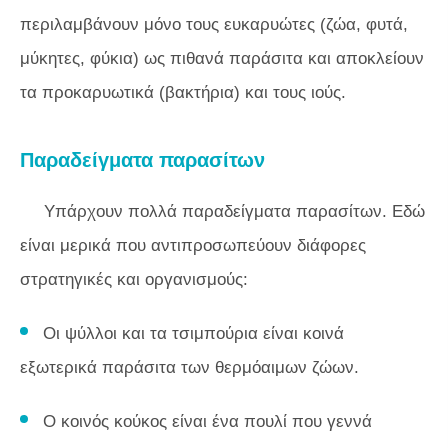
περιλαμβάνουν μόνο τους ευκαρυώτες (ζώα, φυτά,
μύκητες, φύκια) ως πιθανά παράσιτα και αποκλείουν
τα προκαρυωτικά (βακτήρια) και τους ιούς.
Παραδείγματα παρασίτων
Υπάρχουν πολλά παραδείγματα παρασίτων. Εδώ
είναι μερικά που αντιπροσωπεύουν διάφορες
στρατηγικές και οργανισμούς:
Οι ψύλλοι και τα τσιμπούρια είναι κοινά
εξωτερικά παράσιτα των θερμόαιμων ζώων.
Ο κοινός κούκος είναι ένα πουλί που γεννά