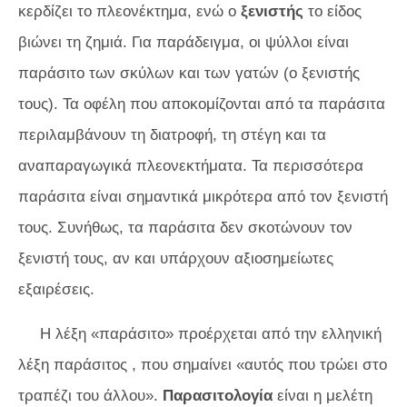
κερδίζει το πλεονέκτημα, ενώ ο
ξενιστής
το είδος
βιώνει τη ζημιά. Για παράδειγμα, οι ψύλλοι είναι
παράσιτο των σκύλων και των γατών (ο ξενιστής
τους). Τα οφέλη που αποκομίζονται από τα παράσιτα
περιλαμβάνουν τη διατροφή, τη στέγη και τα
αναπαραγωγικά πλεονεκτήματα. Τα περισσότερα
παράσιτα είναι σημαντικά μικρότερα από τον ξενιστή
τους. Συνήθως, τα παράσιτα δεν σκοτώνουν τον
ξενιστή τους, αν και υπάρχουν αξιοσημείωτες
εξαιρέσεις.
Η λέξη «παράσιτο» προέρχεται από την ελληνική
λέξη
παράσιτος
, που σημαίνει «αυτός που τρώει στο
τραπέζι του άλλου».
Παρασιτολογία
είναι η μελέτη