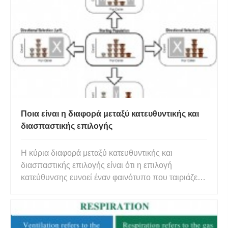
Ποια είναι η διαφορά μεταξύ κατευθυντικής και
διασπαστικής επιλογής
Η κύρια διαφορά μεταξύ κατευθυντικής και
διασπαστικής επιλογής είναι ότι η επιλογή
κατεύθυνσης ευνοεί έναν φαινότυπο που ταιριάζει
περισσότερο στο περιβάλλον, ενώ η διασπαστική
επιλογή ευνοεί τις ακραίες τιμές για ένα
χαρακτηριστικό έναντι των ενδιάμεσων τιμών .
Επιπλέον, επιλέγεται ένας μεμονωμένος