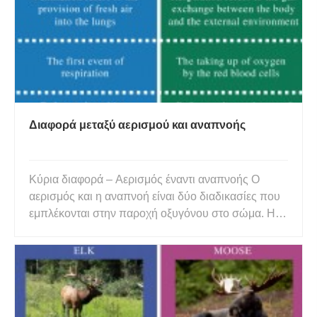
Διαφορά μεταξύ αερισμού και αναπνοής
Κύρια διαφορά – Αερισμός έναντι αναπνοής Ο
αερισμός και η αναπνοή είναι δύο διαδικασίες που
εμπλέκονται στην παροχή οξυγόνου στο σώμα. Η
κύρια διαφορά μεταξύ αερισμού και αναπνοής είναι
ότι ο αερισμός είναι η παροχή καθαρού αέρα στους
πνεύμονες ενώ η αναπνοή είναι η ανταλλαγή
αερίων μεταξύ του σώματ