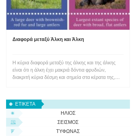
Διαφορά μεταξύ Άλκη και Άλκη
Η κύρια διαφορά μεταξύ της άλκης και της άλκης
είναι ότι η άλκη έχει μακριά δόντια φρυδιών,
διακριτή κύρια δέσμη και σημεία στα κέρατα της,
ενώ η άλκη έχει παλαμωτά κέρατα και δόντια που
προεξέχουν από τις άκρες . Η άλκη και η άλκες είναι
δύο από τους μεγαλύτερους τύπους ελαφιών. Τα
ΕΤΙΚΈΤΑ
ελάφια ζουν σε ό
ΉΛΙΟΣ
ΣΕΙΣΜΌΣ
ΤΥΦΏΝΑΣ