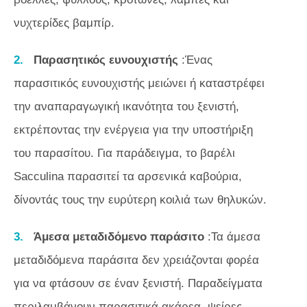
νυχτερίδες βαμπίρ.
Παρασητικός ευνουχιστής
:Ένας
παρασιτικός ευνουχιστής μειώνει ή καταστρέφει
την αναπαραγωγική ικανότητα του ξενιστή,
εκτρέποντας την ενέργεια για την υποστήριξη
του παρασίτου. Για παράδειγμα, το βαρέλι
Sacculina παρασιτεί τα αρσενικά καβούρια,
δίνοντάς τους την ευρύτερη κοιλιά των θηλυκών.
Άμεσα μεταδιδόμενο παράσιτο
:Τα άμεσα
μεταδιδόμενα παράσιτα δεν χρειάζονται φορέα
για να φτάσουν σε έναν ξενιστή. Παραδείγματα
περιλαμβάνουν παρασιτικά ακάρεα, ψείρες,