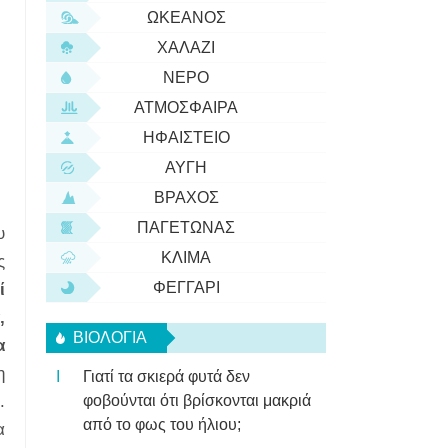
ΩΚΕΑΝΌΣ
ΧΑΛΆΖΙ
ΝΕΡΌ
ΑΤΜΌΣΦΑΙΡΑ
ΗΦΑΊΣΤΕΙΟ
ΑΥΓΉ
ΒΡΆΧΟΣ
ΠΑΓΕΤΏΝΑΣ
υ
ΚΛΊΜΑ
ς
ΦΕΓΓΆΡΙ
ί
,
ΒΙΟΛΟΓΊΑ
α
η
Γιατί τα σκιερά φυτά δεν
.
φοβούνται ότι βρίσκονται μακριά
από το φως του ήλιου;
α