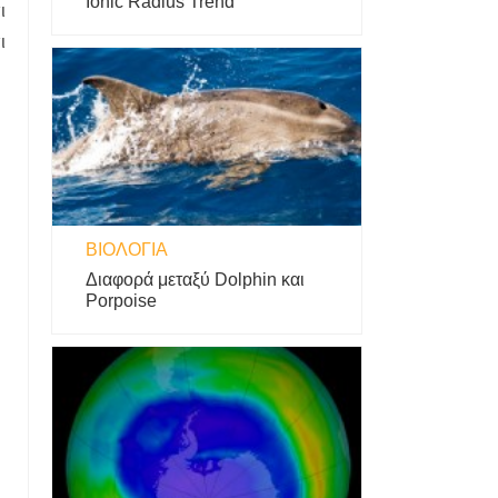
Ionic Radius Trend
ι
ι
ΒΙΟΛΟΓΊΑ
Διαφορά μεταξύ Dolphin και
Porpoise