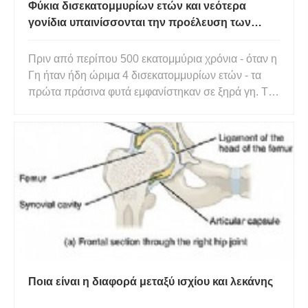
Φύκια δισεκατομμυρίων ετών και νεότερα
γονίδια υπαινίσσονται την προέλευση των
φυτών της γης
Πριν από περίπου 500 εκατομμύρια χρόνια - όταν η
Γη ήταν ήδη ώριμα 4 δισεκατομμυρίων ετών - τα
πρώτα πράσινα φυτά εμφανίστηκαν σε ξηρά γη. Το
πώς ακριβώς συνέβη αυτό εξακολουθεί να είναι ένα
από τα μεγάλα μυστήρια της εξέλιξης. Πριν από
τότε, η χερσαία γη φιλοξενούσε μόνο μικροβιακή
ζωή. Τα πρώτα πρ
Ποια είναι η διαφορά μεταξύ ισχίου και λεκάνης