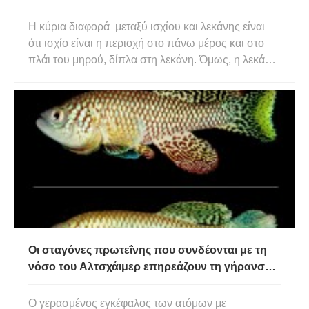
Η κύρια διαφορά μεταξύ ισχίου και λεκάνης είναι
ότι ισχίο είναι η περιοχή στο πάνω μέρος και στο
πλάι του μηρού, δίπλα στη λεκάνη. Όμως, η λεκάνη
είναι το κάτω μέρος του κορμού. Επιπλέον, η
σφαιρική και η υποδοχή αρθρική άρθρωση του
ισχίου σχηματίζεται από μια άρθρωση μεταξύ της
πυελικής κοτύλης κα
Οι σταγόνες πρωτεΐνης που συνδέονται με τη
νόσο του Αλτσχάιμερ επηρεάζουν τη γήρανση
σε όλα τα κύτταρα
Ο γερασμένος εγκέφαλος των ατόμων με