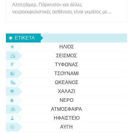
Αλτσχάιμερ, Πάρκινσον και άλλες
νευροεκφυλιστικές ασθένειες είναι γεμάτος με
ενδεικτικά συσσωματώματα πρωτεϊνών μέσα ή
γύρω από τους νευρώνες τους. Το πώς αυτές οι
μάζες πρωτεϊνών μπορεί να βλάπτουν τους
ΕΤΙΚΈΤΑ
νευρώνες είναι συχνά ακόμα ασαφές, αλλά
ΉΛΙΟΣ
αποτελούν χαρακτηρι
ΣΕΙΣΜΌΣ
ΤΥΦΏΝΑΣ
ΤΣΟΥΝΆΜΙ
ΩΚΕΑΝΌΣ
ΧΑΛΆΖΙ
ΝΕΡΌ
ΑΤΜΌΣΦΑΙΡΑ
ΗΦΑΊΣΤΕΙΟ
ΑΥΓΉ