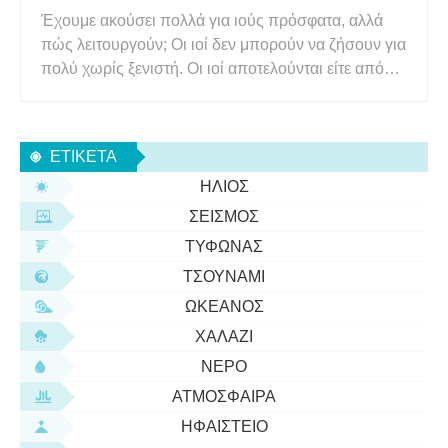
Έχουμε ακούσει πολλά για ιούς πρόσφατα, αλλά
πώς λειτουργούν; Οι ιοί δεν μπορούν να ζήσουν για
πολύ χωρίς ξενιστή. Οι ιοί αποτελούνται είτε από
ένα DNA ή γονιδίωμα RNA ( γενετικός κώδικας )
και ένα κάλυμμα πρωτεΐνης, μερικά έχουν επίσης
ένα επιπλέον λιπαρό περίβλημα για την προστασία
ΕΤΙΚΈΤΑ
του γενετικού τ
ΉΛΙΟΣ
ΣΕΙΣΜΌΣ
ΤΥΦΏΝΑΣ
ΤΣΟΥΝΆΜΙ
ΩΚΕΑΝΌΣ
ΧΑΛΆΖΙ
ΝΕΡΌ
ΑΤΜΌΣΦΑΙΡΑ
ΗΦΑΊΣΤΕΙΟ