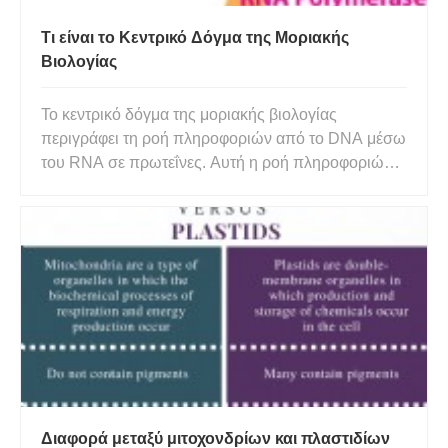
Τι είναι το Κεντρικό Δόγμα της Μοριακής
Βιολογίας
Το κεντρικό δόγμα της μοριακής βιολογίας
περιγράφει τη ροή πληροφοριών από το DNA μέσω
του RNA σε πρωτεΐνες. Αυτή η ροή πληροφοριών
ονομάζεται γονιδιακή έκφραση. Συμβαίνει μέσα από
δύο κύριες διαδικασίες:τη μεταγραφή και τη
μετάφραση. Η μεταγραφή είναι η σύνθεση ενός
μορίου RNA που περιέχει την κωδι
Διαφορά μεταξύ μιτοχονδρίων και πλαστιδίων