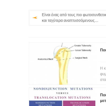
Είναι ένας από τους πιο φωτοσυνθετι
και ταχύτερα αναπτυσσόμενους
οργανισμούς;
Ποι
Η κ
φυμ
στα
εξό
μεγ
Ποι
φυμ
με