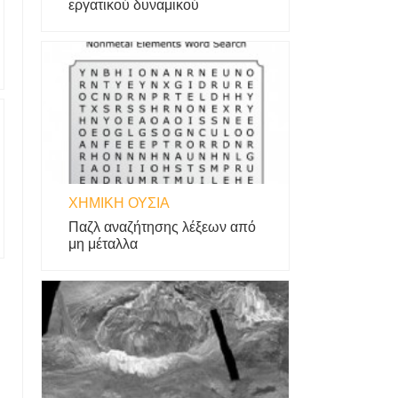
εργατικού δυναμικού
ΧΗΜΙΚΉ ΟΥΣΊΑ
Παζλ αναζήτησης λέξεων από
μη μέταλλα