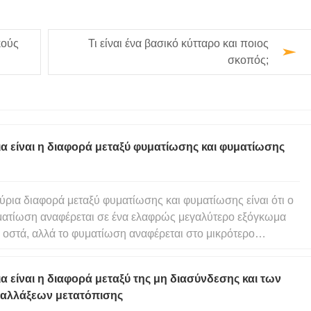
κούς
Τι είναι ένα βασικό κύτταρο και ποιος
σκοπός;
α είναι η διαφορά μεταξύ φυματίωσης και φυματίωσης
ύρια διαφορά μεταξύ φυματίωσης και φυματίωσης είναι ότι ο
ατίωση αναφέρεται σε ένα ελαφρώς μεγαλύτερο εξόγκωμα
 οστά, αλλά το φυματίωση αναφέρεται στο μικρότερο
γκωμα. Μερικά από τα παραδείγματα φυματίωσης είναι ο
αλύτερος φυματίωση του βραχιονίου και ο ισχιακός
α είναι η διαφορά μεταξύ της μη διασύνδεσης και των
ατισμός του οστού τ
ταλλάξεων μετατόπισης