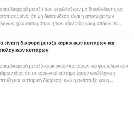
ύρια διαφορά μεταξύ των μεταλλάξεων μη διασύνδεσης και
ατόπισης είναι ότι μη διασύνδεση είναι η αποτυχία των
όλογων χρωμοσωμάτων ή των αδελφών χρωματιδών να
χωριστούν σωστά κατά τη διαίρεση των κυττάρων, ενώ η
ατόπιση είναι η ανταλλαγή τμημάτων DNA μεταξύ δύο, μη
α είναι η διαφορά μεταξύ καρκινικών κυττάρων και
όλογων χρωμοσωμάτων.
σιολογικών κυττάρων
ύρια διαφορά μεταξύ καρκινικών κυττάρων και φυσιολογικών
τάρων είναι ότι τα καρκινικά κύτταρα έχουν ανεξέλεγκτη
πτυξη και κυτταρική διαίρεση, ενώ η ανάπτυξη και η
ταρική διαίρεση των φυσιολογικών κυττάρων ελέγχεται.
πλέον, τα καρκινικά κύτταρα είναι αθάνατα ενώ τα
ιολογικά κύτταρα