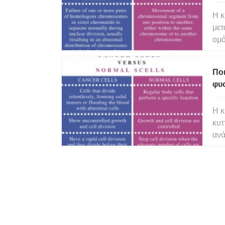
Η κ
μετ
ομ
δια
μετ
Ποι
ομ
φυ
Η κ
κυτ
ανά
κυτ
Επι
φυσ