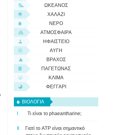
ΩΚΕΑΝΌΣ
ΧΑΛΆΖΙ
ΝΕΡΌ
ΑΤΜΌΣΦΑΙΡΑ
ΗΦΑΊΣΤΕΙΟ
ΑΥΓΉ
ΒΡΆΧΟΣ
ΠΑΓΕΤΏΝΑΣ
ΚΛΊΜΑ
ΦΕΓΓΆΡΙ
ν
ΒΙΟΛΟΓΊΑ
Τι είναι το phaeantharine;
Γιατί το ATP είναι σημαντικό