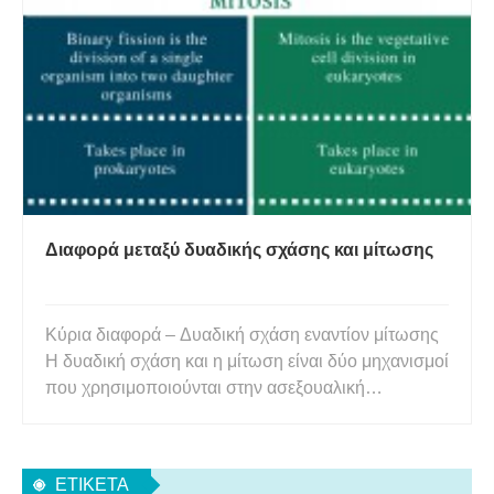
γενετικό υλικό των προκαρυωτικών, καθώς και το
mtDNA και το cpDNA,
Διαφορά μεταξύ δυαδικής σχάσης και μίτωσης
Κύρια διαφορά – Δυαδική σχάση εναντίον μίτωσης
Η δυαδική σχάση και η μίτωση είναι δύο μηχανισμοί
που χρησιμοποιούνται στην ασεξουαλική
αναπαραγωγή των οργανισμών. Ένας
μεμονωμένος οργανισμός χωρίζεται σε δύο
θυγατρικούς οργανισμούς κατά τη διάρκεια της
ΕΤΙΚΈΤΑ
δυαδικής σχάσης. Η δυαδική σχάση είναι ο ασεξου