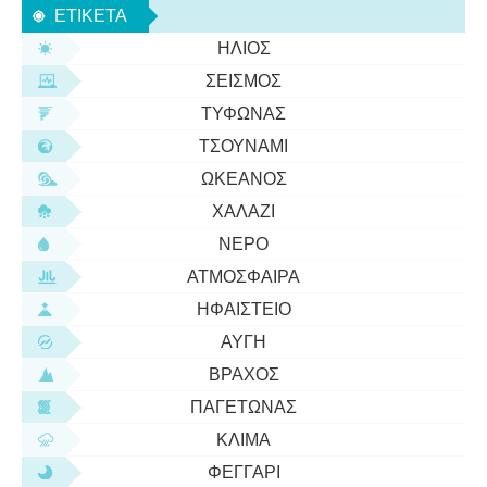
ΕΤΙΚΈΤΑ
τράπεζα». Η μείωση της πολυπλοκότ
ΉΛΙΟΣ
ΣΕΙΣΜΌΣ
ΤΥΦΏΝΑΣ
ΤΣΟΥΝΆΜΙ
ΩΚΕΑΝΌΣ
ΧΑΛΆΖΙ
ΝΕΡΌ
ΑΤΜΌΣΦΑΙΡΑ
ΗΦΑΊΣΤΕΙΟ
ΑΥΓΉ
ΒΡΆΧΟΣ
ΠΑΓΕΤΏΝΑΣ
ΚΛΊΜΑ
ΦΕΓΓΆΡΙ