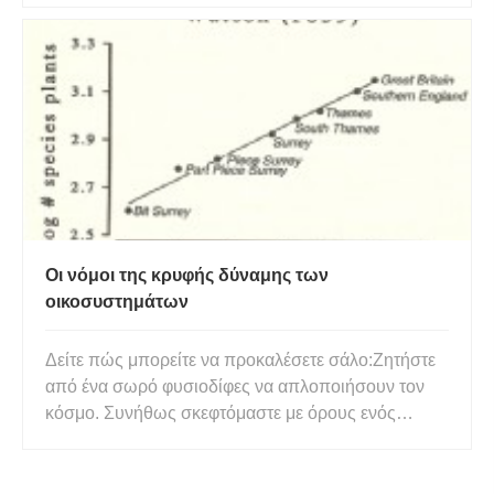
σπασμούς, που την κάνουν να πέφτει ανάσκελα.
Μετά την ανατροπή, η κατσαρίδα δυσκολεύεται
απίστευτα να διορθωθεί (ειδ
Οι νόμοι της κρυφής δύναμης των
οικοσυστημάτων
Δείτε πώς μπορείτε να προκαλέσετε σάλο:Ζητήστε
από ένα σωρό φυσιοδίφες να απλοποιήσουν τον
κόσμο. Συνήθως σκεφτόμαστε με όρους ενός
πλέγματος περίπλοκων αλληλεπιδράσεων μεταξύ
ζώων, φυτών, μικροβίων, γης, ανέμου και φωτιάς –
αυτό που ο Δαρβίνος ονόμασε «η μπερδεμένη