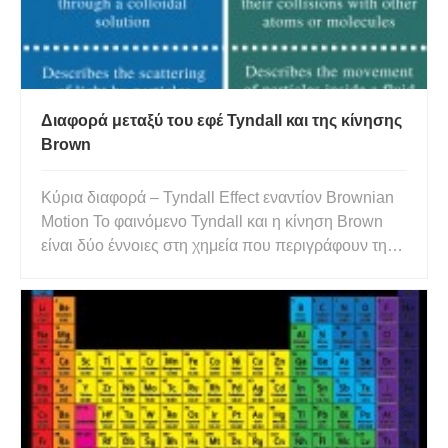
Διαφορά μεταξύ του εφέ Tyndall και της κίνησης
Brown
Κύρια διαφορά – Tyndall Effect εναντίον Brownian
Motion Το φαινόμενο Tyndall και η κίνηση Brown
είναι δύο έννοιες στη χημεία που περιγράφουν τη
συμπεριφορά των σωματιδίων σε μια ουσία. Το
φαινόμενο Tyndall εξηγεί τη σκέδαση του φωτός
όταν μια δέσμη φωτός διέρχεται από μια
συγκεκριμένη ουσία. Η κίνησ