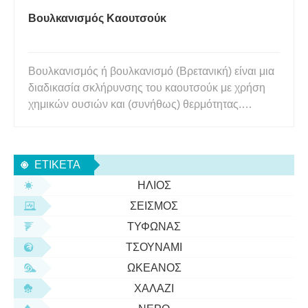
Βουλκανισμός Καουτσούκ
Βουλκανισμός ή βουλκανισμό (Βρετανική) είναι μια
διαδικασία σκλήρυνσης του καουτσούκ με χρήση
χημικών ουσιών και (συνήθως) θερμότητας.
Αρχικά, ο βουλκανισμός περιέγραφε την
επεξεργασία του φυσικού καουτσούκ λατέξ με
θερμότητα και θείο. Αν και αυτός παραμένει ο πιο
ΕΤΙΚΈΤΑ
συνηθισμένος τύπος βουλκανισμού, η
ΉΛΙΟΣ
ΣΕΙΣΜΌΣ
ΤΥΦΏΝΑΣ
ΤΣΟΥΝΆΜΙ
ΩΚΕΑΝΌΣ
ΧΑΛΆΖΙ