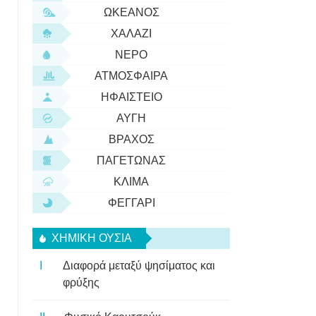
ΩΚΕΑΝΌΣ
ΧΑΛΆΖΙ
ΝΕΡΌ
ΑΤΜΌΣΦΑΙΡΑ
ΗΦΑΊΣΤΕΙΟ
ΑΥΓΉ
ΒΡΆΧΟΣ
ΠΑΓΕΤΏΝΑΣ
ΚΛΊΜΑ
ΦΕΓΓΆΡΙ
ΧΗΜΙΚΉ ΟΥΣΊΑ
Διαφορά μεταξύ ψησίματος και
φρύξης