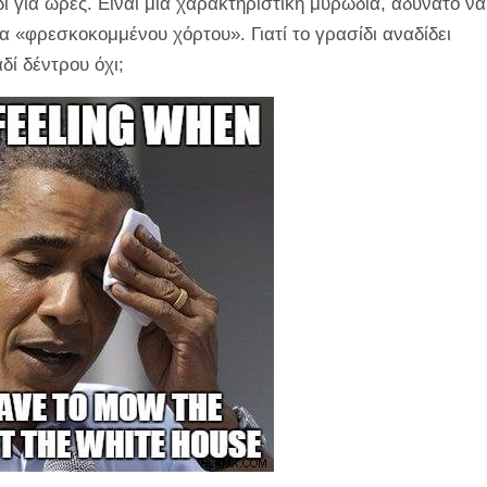
δι για ώρες. Είναι μια χαρακτηριστική μυρωδιά, αδύνατο να
 «φρεσκοκομμένου χόρτου». Γιατί το γρασίδι αναδίδει
δί δέντρου όχι;