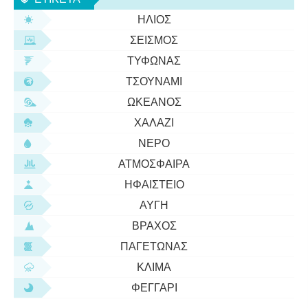
αλδεΰδη, η τελευταία
ΉΛΙΟΣ
ΣΕΙΣΜΌΣ
ΤΥΦΏΝΑΣ
ΤΣΟΥΝΆΜΙ
ΩΚΕΑΝΌΣ
ΧΑΛΆΖΙ
ΝΕΡΌ
ΑΤΜΌΣΦΑΙΡΑ
ΗΦΑΊΣΤΕΙΟ
ΑΥΓΉ
ΒΡΆΧΟΣ
ΠΑΓΕΤΏΝΑΣ
ΚΛΊΜΑ
ΦΕΓΓΆΡΙ