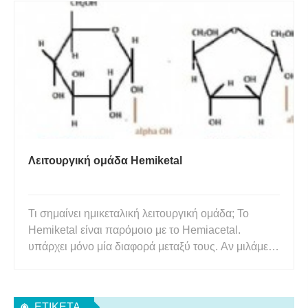
υδατάνθρακες για να καλύψει τις ενεργειακές
απαιτήσεις. Χρειαζόμαστε πρωτεΐνες για την
ανάπτυξή μας. Οι υδατάνθρακες και οι πρωτεΐν
Λειτουργική ομάδα Hemiketal
Τι σημαίνει ημικεταλική λειτουργική ομάδα; Το
Hemiketal είναι παρόμοιο με το Hemiacetal.
υπάρχει μόνο μία διαφορά μεταξύ τους. Αν μιλάμε
για τον τύπο του, είναι R1R2C(OH)OR. Επιπλέον,
το υδρογόνο και οι οργανικοί υποκαταστάτες είναι
R1 ή R2. Αν προσθέσουμε αλκοόλ σε μια κετόνη ή
ΕΤΙΚΈΤΑ