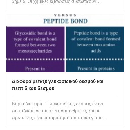
χημεία. Οι χημικές εξισώσεις συσχετίζουν
ποσότητες αντιδρώντων και προϊόντων με χρήση
κρεατοελιών, ωστόσο μετράτε τις χημικές ουσίες σε
κλίμακες και ζυγαριές, οι οποίες χρησιμοποιούν
γραμμάρια. Η μετατροπή
Διαφορά μεταξύ γλυκοσιδικού δεσμού και
πεπτιδικού δεσμού
Κύρια διαφορά – Γλυκοσιδικός δεσμός έναντι
πεπτιδικού δεσμού Οι υδατάνθρακες και οι
πρωτεΐνες είναι απαραίτητα συστατικά για το
ανθρώπινο σώμα. Το σώμα μας χρησιμοποιεί