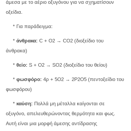
άμεσα με το αέριο οξυγόνου για να σχηματίσουν
οξείδια.
* Για παράδειγμα:
*
άνθρακα:
C + O2 → CO2 (διοξείδιο του
άνθρακα)
*
θείο:
S + O2 → SO2 (διοξείδιο του θείου)
*
φωσφόρο:
4ρ + 5Ο2 → 2P2O5 (πεντοξείδιο του
φωσφόρου)
*
καύση:
Πολλά μη μέταλλα καίγονται σε
οξυγόνο, απελευθερώνοντας θερμότητα και φως.
Αυτή είναι μια μορφή άμεσης αντίδρασης