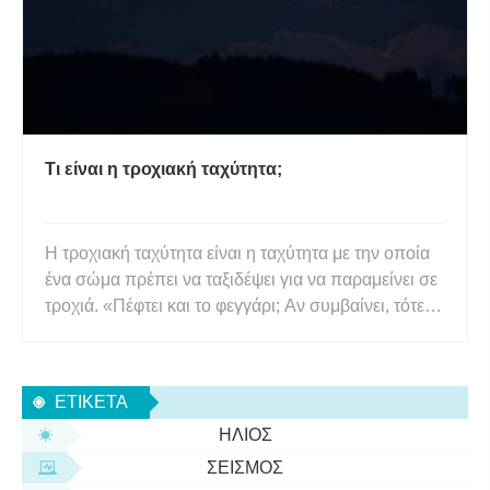
Τι είναι η τροχιακή ταχύτητα;
Η τροχιακή ταχύτητα είναι η ταχύτητα με την οποία
ένα σώμα πρέπει να ταξιδέψει για να παραμείνει σε
τροχιά. «Πέφτει και το φεγγάρι; Αν συμβαίνει, τότε
γιατί δεν έχει πέσει στη Γη όπως ακριβώς το μήλο;»
αναρωτήθηκε ο Νεύτων αφού είδε ένα μήλο να
πέφτει από ένα δέντρο με στοχαστική διάθεση. Το
ΕΤΙΚΈΤΑ
φεγγά
ΉΛΙΟΣ
ΣΕΙΣΜΌΣ