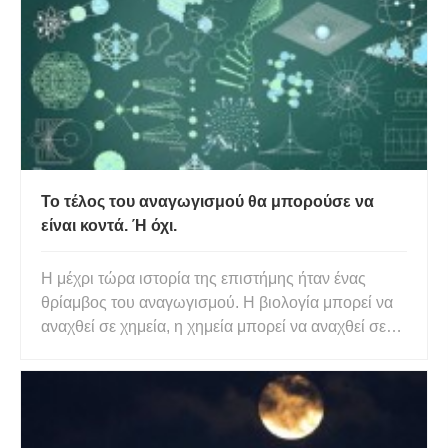
από το σημείο όπου τα δάχτυλά σας αγγ
Το τέλος του αναγωγισμού θα μπορούσε να
είναι κοντά. Ή όχι.
Η μέχρι τώρα ιστορία της επιστήμης ήταν ένας
θρίαμβος του αναγωγισμού. Η βιολογία μπορεί να
αναχθεί σε χημεία, η χημεία μπορεί να αναχθεί σε
ατομική φυσική και τα άτομα αποτελούνται από
στοιχειώδη σωματίδια όπως ηλεκτρόνια, κουάρκ
και γκλουόνια. Τα επί του παρόντος γνωστά 25
στοιχειώδη σωματίδια μπο