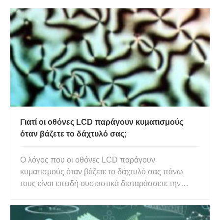
Γιατί οι οθόνες LCD παράγουν κυματισμούς
όταν βάζετε το δάχτυλό σας;
Ο λόγος που οι οθόνες LCD παράγουν
κυματισμούς όταν βάζετε το δάχτυλό σας πάνω
τους είναι επειδή ουσιαστικά διαταράσσετε την
ευθυγράμμιση των υγρών κρυστάλλων σε αυτά τα
pixel. Ως αποτέλεσμα, βλέπετε κυματισμούς στο
χρώμα του ουράνιου τόξου να σχηματίζονται γύρω