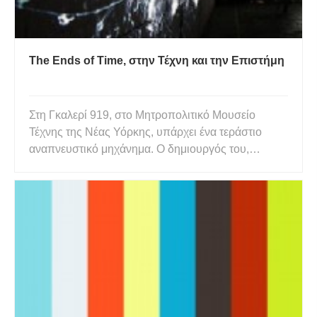
The Ends of Time, στην Τέχνη και την Επιστήμη
Στη Γκαλερί 919, στο Μητροπολιτικό Μουσείο
Τέχνης της Νέας Υόρκης, υπάρχει ένα τεράστιο
αναπνευστικό μηχάνημα. Ο δημιουργός του,
William Kentridge, τον αποκαλεί «ο ελέφαντας»,
μετά την περιγραφή του Charles Dickens για τις
εργοστασιακές μηχανές που κινούνται «μονότονα
πάνω-κάτω, σαν το κεφάλι ενός ε