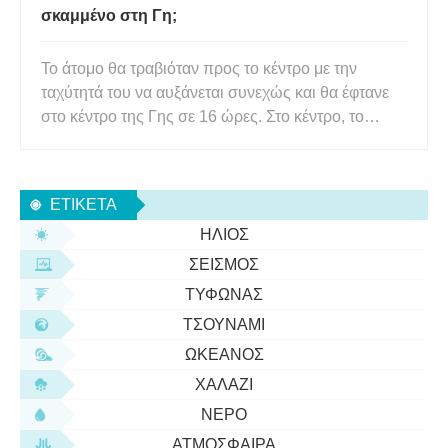
σκαμμένο στη Γη;
Το άτομο θα τραβιόταν προς το κέντρο με την
ταχύτητά του να αυξάνεται συνεχώς και θα έφτανε
στο κέντρο της Γης σε 16 ώρες. Στο κέντρο, το
άτομο δεν θα είχε καμία βαρύτητα. Το άτομο θα
άρχιζε τότε να απομακρύνεται από το κέντρο και η
βαρύτητα θα άρχιζε να επιβραδύνει το άτομο
ΕΤΙΚΈΤΑ
σταδιακά. Μέχρι να σταμα
ΉΛΙΟΣ
ΣΕΙΣΜΌΣ
ΤΥΦΏΝΑΣ
ΤΣΟΥΝΆΜΙ
ΩΚΕΑΝΌΣ
ΧΑΛΆΖΙ
ΝΕΡΌ
ΑΤΜΌΣΦΑΙΡΑ