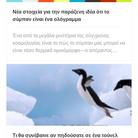
Νέα στοιχεία για την παράξενη ιδέα ότι το
σύμπαν είναι ένα ολόγραμμα
Ένα από τα μεγάλα μυστήρια της σύγχρονης
κοσμολογίας είναι το πώς το σύμπαν μας μπορεί να
είναι τόσο θερμικά ομοιόμορφο—ο απέραντος
σύμπαν είναι γεμάτος με την παρατεταμένη
θερμότητα της Μεγάλης Έκρηξης. Με την πάροδο
του χρόνου, έχει κρυώσει σε μερικούς βαθμούς
πάνω από το απόλυτο μηδέν, αλλά μπορε
Τι θα συνέβαινε αν πηδούσατε σε ένα τούνελ