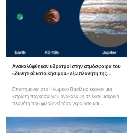
Marshall Space Flight Centre της NASA, παρέχουν
στους αστρονόμους μια καλύτερ
Ανακαλύφθηκαν υδρατμοί στην ατμόσφαιρα του
«δυνητικά κατοικήσιμου» εξωπλανήτη της
υπερ-Γης
Επιστήμονες στο Ηνωμένο Βασίλειο έκαναν μια
«πρώτη παγκοσμίως» ανακάλυψη σε έναν μακρινό
πλανήτη που φιλοξενεί τόσο νερό όσο και
θερμοκρασίες που θα μπορούσαν να υποστηρίξουν
τη ζωή. Υδρατμοί έχουν ανιχνευθεί σε μια δυνητικά
κατοικήσιμη υπερ-Γη γνωστή ως K2-18b, που
βρίσκεται περίπου 110 έτη φωτός