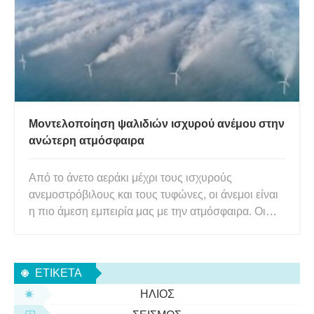
Μοντελοποίηση ψαλιδιών ισχυρού ανέμου στην
ανώτερη ατμόσφαιρα
Από το άνετο αεράκι μέχρι τους ισχυρούς
ανεμοστρόβιλους και τους τυφώνες, οι άνεμοι είναι
η πιο άμεση εμπειρία μας με την ατμόσφαιρα. Οι
άνεμοι δεν φυσούν μόνο κοντά στην επιφάνεια της
Γης αλλά και ψηλότερα—όπως οι άνεμοι κεφαλής/
ουράς που βλέπουμε να αναφέρονται κατά τη
ΕΤΙΚΈΤΑ
διάρκεια μιας διεθνούς πτήση
ΉΛΙΟΣ