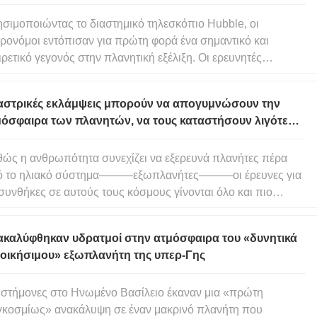
σιμοποιώντας το διαστημικό τηλεσκόπιο Hubble, οι
ρονόμοι εντόπισαν για πρώτη φορά ένα σημαντικό και
ιρετικό γεγονός στην πλανητική εξέλιξη. Οι ερευνητές
ατήρησαν ηφαιστειακή δραστηριότητα σε έναν μακρινό
χώδη πλανήτη που αναμορφώνει την ατμόσφαιρα αυτού του
 αστρικές εκλάμψεις μπορούν να απογυμνώσουν την
κόσμου. Ο πλανήτης –GJ 11
μόσφαιρα των πλανητών, να τους καταστήσουν λιγότερο
τοικήσιμους
ώς η ανθρωπότητα συνεχίζει να εξερευνά πλανήτες πέρα ​​
ό το ηλιακό σύστημα———εξωπλανήτες———οι έρευνες για
 συνθήκες σε αυτούς τους κόσμους γίνονται όλο και πιο
ίπλοκες. Αυτό περιλαμβάνει το ερώτημα εάν αυτοί οι
λανήτες μπορούν να υποστηρίξουν ζωή. Νέα έρευνα έχει
ακαλύφθηκαν υδρατμοί στην ατμόσφαιρα του «δυνητικά
οπίσει ποια αστέ
τοικήσιμου» εξωπλανήτη της υπερ-Γης
στήμονες στο Ηνωμένο Βασίλειο έκαναν μια «πρώτη
κοσμίως» ανακάλυψη σε έναν μακρινό πλανήτη που