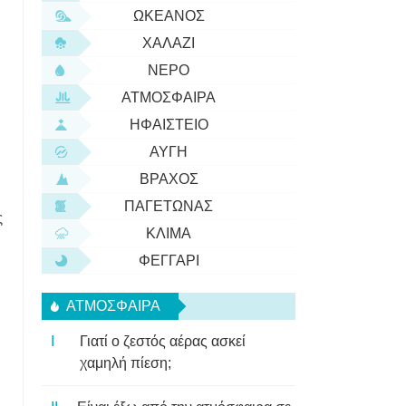
ΩΚΕΑΝΌΣ
ΧΑΛΆΖΙ
ΝΕΡΌ
ΑΤΜΌΣΦΑΙΡΑ
ΗΦΑΊΣΤΕΙΟ
ΑΥΓΉ
ΒΡΆΧΟΣ
ΠΑΓΕΤΏΝΑΣ
ς
ΚΛΊΜΑ
ΦΕΓΓΆΡΙ
ΑΤΜΌΣΦΑΙΡΑ
Γιατί ο ζεστός αέρας ασκεί
χαμηλή πίεση;