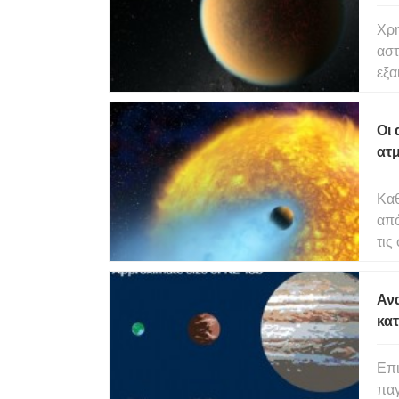
Χρη
αστ
εξα
παρ
βρα
Οι
ατ
κα
Καθ
απ
τις
περ
εξωπ
Αν
εντ
κα
Επι
παγ