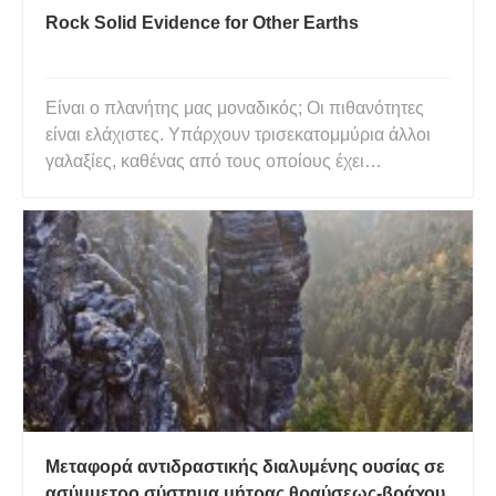
Rock Solid Evidence for Other Earths
Είναι ο πλανήτης μας μοναδικός; Οι πιθανότητες
είναι ελάχιστες. Υπάρχουν τρισεκατομμύρια άλλοι
γαλαξίες, καθένας από τους οποίους έχει
δισεκατομμύρια ήλιους. Σε μια πρόσφατη
συνέντευξή του, ο Εντ Γιανγκ, καθηγητής
γεωχημείας και κοσμοχημείας στο Πανεπιστήμιο
της Καλιφόρνια, στο Λος Άντζελες, μου λέε
Μεταφορά αντιδραστικής διαλυμένης ουσίας σε
ασύμμετρο σύστημα μήτρας θραύσεως-βράχου