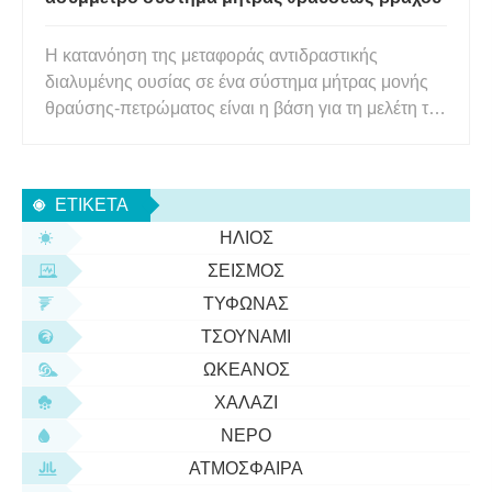
Η κατανόηση της μεταφοράς αντιδραστικής
διαλυμένης ουσίας σε ένα σύστημα μήτρας μονής
θραύσης-πετρώματος είναι η βάση για τη μελέτη της
συμπεριφοράς μεταφοράς στα πολύπλοκα
σπασμένα πορώδη μέσα. Η ποσοτικοποίηση της
μεταφοράς διαλυμένης ουσίας στο σύστημα
ΕΤΙΚΈΤΑ
θραύσης είναι απαραίτητη για την αξιολόγηση
ΉΛΙΟΣ
ΣΕΙΣΜΌΣ
ΤΥΦΏΝΑΣ
ΤΣΟΥΝΆΜΙ
ΩΚΕΑΝΌΣ
ΧΑΛΆΖΙ
ΝΕΡΌ
ΑΤΜΌΣΦΑΙΡΑ