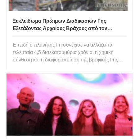
Ξεκλείδωμα Πρώιμων Διαδικασιών Γης
Εξετάζοντας Αρχαίους Βράχους από τον
Κράτονα της Βόρειας Κίνας
Επειδή ο πλανήτης Γη συνέχισε να αλλάζει τα
τελευταία 4,5 δισεκατομμύρια χρόνια, η χημική
σύνθεση και η διαφοροποίηση της βρεφικής Γης
αποτελεί ένα σημείο εκκίνησης για την αξιολόγηση
του τρόπου με τον οποίο εξελίχθηκε. πληροφορίες
που είναι κρίσιμες για την κατανόησή μας για το
πώς η Γη έγινε κατοι