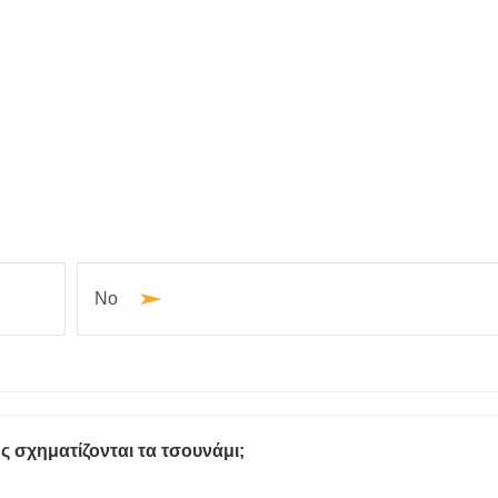
No
 σχηματίζονται τα τσουνάμι;