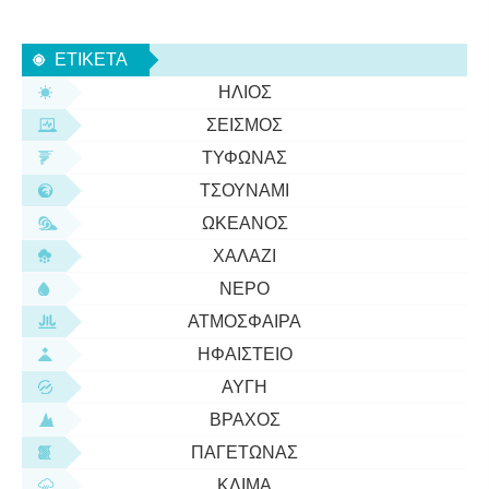
του καλοκαιριού μπορεί πραγματικά να αποτελείται
από δύο αέρια ? Προσπαθήσαμε να διαχωρίσουμε
ΕΤΙΚΈΤΑ
το νερό σε οξυγόνο
ΉΛΙΟΣ
ΣΕΙΣΜΌΣ
ΤΥΦΏΝΑΣ
ΤΣΟΥΝΆΜΙ
ΩΚΕΑΝΌΣ
ΧΑΛΆΖΙ
ΝΕΡΌ
ΑΤΜΌΣΦΑΙΡΑ
ΗΦΑΊΣΤΕΙΟ
ΑΥΓΉ
ΒΡΆΧΟΣ
ΠΑΓΕΤΏΝΑΣ
ΚΛΊΜΑ