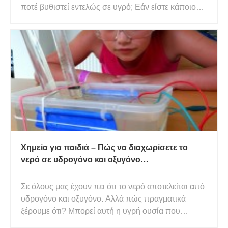
ποτέ βυθιστεί εντελώς σε υγρό; Εάν είστε κάποιος
που του αρέσει το κολύμπι, αυτή η απάντηση θα
πρέπει να είναι προφανής. Περιέργως, υπάρχουν
κάποιοι που ισχυρίζονται ότι δεν είχαν ποτέ τέτοιες
εμπειρίες. Κάνο
Χημεία για παιδιά – Πώς να διαχωρίσετε το
νερό σε υδρογόνο και οξυγόνο
χρησιμοποιώντας ηλεκτρόλυση
Σε όλους μας έχουν πει ότι το νερό αποτελείται από
υδρογόνο και οξυγόνο. Αλλά πώς πραγματικά
ξέρουμε ότι? Μπορεί αυτή η υγρή ουσία που
ξεδιψάει και δροσίζει το σώμα μας τις ζεστές μέρες