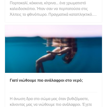
Πορτοκαλί, κόκκινα, κίτρινα... ένα χρωματιστό
καλειδοσκόπιο. Ήταν σαν να περπατούσα στις
Άλπεις το φθινόπωρο. Πραγματικά καταπληκτικό. Ο
Ισραηλινός γεωλόγος Boaz Langford περιγράφει
ένα από τα τεράστια σπήλαια στο Dark Star – ένα
τεράστιο σύστημα σπηλαίων κρυμμένο μέσα στην
οροσειρά Baisun-Tau σε μι
Γιατί νιώθουμε πιο ανάλαφροι στο νερό;
Η άνωση δρα στο σώμα μας όταν βυθιζόμαστε,
κάνοντας μας να νιώθουμε πιο ανάλαφροι. Έχετε