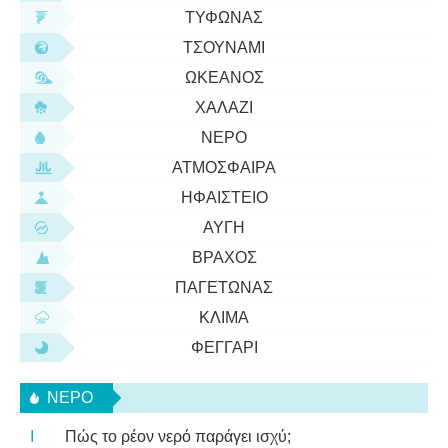
ΤΥΦΏΝΑΣ
ΤΣΟΥΝΆΜΙ
ΩΚΕΑΝΌΣ
ΧΑΛΆΖΙ
ΝΕΡΌ
ΑΤΜΌΣΦΑΙΡΑ
ΗΦΑΊΣΤΕΙΟ
ΑΥΓΉ
ΒΡΆΧΟΣ
ΠΑΓΕΤΏΝΑΣ
ΚΛΊΜΑ
ΦΕΓΓΆΡΙ
ΝΕΡΌ
Πώς το ρέον νερό παράγει ισχύ;