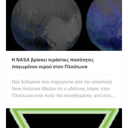
υψηλότερη όπου η δυναμική ισχύος μεταξύ
αρσενικών και θηλυκών είναι
Η NASA βρίσκει τεράστιες ποσότητες
παγωμένου νερού στον Πλούτωνα
Νέα δεδομένα που παρέχονται από την αποστολή
New Horizons έδειξαν ότι ο υδάτινος πάγος στον
Πλούτωνα είναι πολύ πιο συνηθισμένος από όσο
πιστεύαμε. Ο Πλούτωνας αποδείχθηκε γεμάτος
εκπλήξεις. Όχι μόνο έχει μια αραιή ατμόσφαιρα και
είναι γεωλογικά ενεργό, αλλά φιλοξενεί επίσης
τεράστιες ποσότητες πα