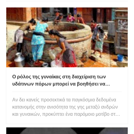
Ο ρόλος της γυναίκας στη διαχείριση των
υδάτινων πόρων μπορεί να βοηθήσει να
προχωρήσουμε προς το SDG6
Αν δει κανείς προσεκτικά τα παγκόσμια δεδομένα
κατανομής στην ανισότητα της γης μεταξύ ανδρών
και γυναικών, προκύπτει ένα παρόμοιο μοτίβο στη
χρήση των επιφανειακών υδάτων. Η χρήση του
επιφανειακού νερού απευθείας από την πηγή είναι