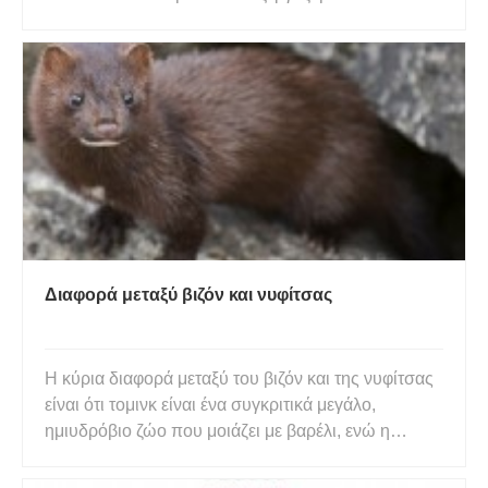
και να σκέφτομαι:Ποιος με άφησε να μπω στο
δωμάτιο; Είναι σχεδόν σαν να έχω περιπλανηθεί σε
κάποιο μπαρ του ξενοδοχείου, και η τελευταία
ανοιχτή θέση είνα
Διαφορά μεταξύ βιζόν και νυφίτσας
Η κύρια διαφορά μεταξύ του βιζόν και της νυφίτσας
είναι ότι τομινκ είναι ένα συγκριτικά μεγάλο,
ημιυδρόβιο ζώο που μοιάζει με βαρέλι, ενώ η
νυφίτσα είναι ένα μικρό ζώο που μοιάζει με βιζόν
που κατοικεί σε υγροτόπους καθώς και σε