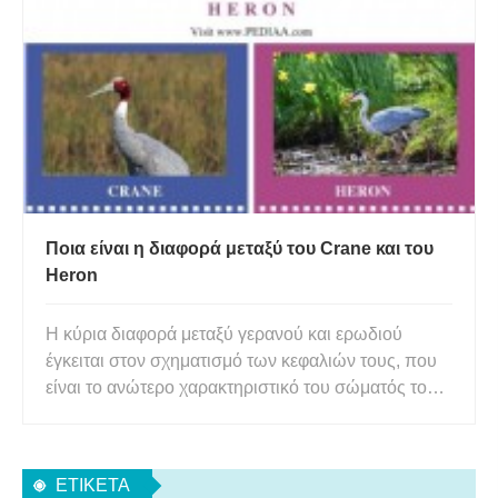
αγροτικές εκτάσεις, λιβάδια και βαθιά δάση. Ο μινκ
και η νυφίτσα είνα
Ποια είναι η διαφορά μεταξύ του Crane και του
Heron
Η κύρια διαφορά μεταξύ γερανού και ερωδιού
έγκειται στον σχηματισμό των κεφαλιών τους, που
είναι το ανώτερο χαρακτηριστικό του σώματός τους.
Οι γερανοί έχουν τολμηρά, κόκκινου χρώματος
κεφάλια χωρίς πούπουλα, ενώ οι ερωδιοί έχουν
χνουδωτά κεφάλια με μικρά φτερά. Οι περισσότεροι
ΕΤΙΚΈΤΑ
πιστεύουν ότι ο γεραν