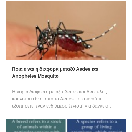
Ποια είναι η διαφορά μεταξύ Aedes και
Anopheles Mosquito
Η κύρια διαφορά μεταξύ Aedes και Ανοφέλης
κουνούπι είναι αυτό το Aedes το κουνούπι
εξυπηρετεί έναν ενδιάμεσο ξενιστή για δάγκειο
πυρετό, κίτρινο πυρετό, τσικουνγκούνια κ.λπ. ενώ
Ανοφελής Το κουνούπι χρησιμεύει ως ενδιάμεσο
οικοδεσπότης για παράσιτο ελονοσίας.