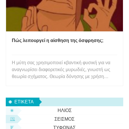
Πώς λειτουργεί η αίσθηση της όσφρησης;
Η μύτη σας χρησιμοποιεί κβαντική φυσική για να
αναγνωρίσει διαφορετικές μυρωδιές, γνωστή ως
θεωρία σχήματος. Θεωρία δόνησης με χρήση
φασματοσκοπίας κβαντικής σήραγγας. Όταν
μυρίζετε την κολόνια του crush σας ή αυτό το
βρωμερό κουτί μεσημεριανού γεύματος που
ΕΤΙΚΈΤΑ
ξεχάσατε να πλύνετε την προηγούμενη μέρ
ΉΛΙΟΣ
ΣΕΙΣΜΌΣ
ΤΥΦΏΝΑΣ