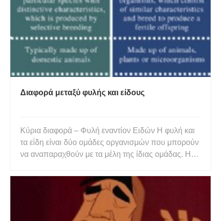
Επιπλέον, Aedes Το κουνούπι είν
Διαφορά μεταξύ φυλής και είδους
Κύρια διαφορά – Φυλή εναντίον Ειδών Η φυλή και
τα είδη είναι δύο ομάδες οργανισμών που μπορούν
να αναπαραχθούν με τα μέλη της ίδιας ομάδας. Η
φυλή χρησιμοποιείται κυρίως για να περιγράψει
ομάδες κατοικίδιων ζώων ενώ τα είδη μπορεί να
είναι ζώα, φυτά ή μικροοργανισμοί. Η κύρια
διαφορά μεταξύ φυλής κα