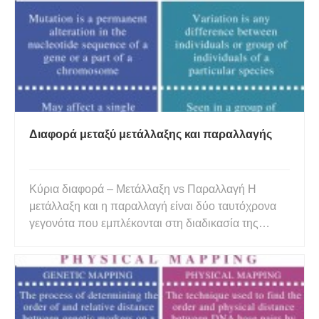
Διαφορά μεταξύ μετάλλαξης και παραλλαγής
Κύρια διαφορά – Μετάλλαξη vs Παραλλαγή Η
μετάλλαξη και η παραλλαγή είναι δύο ταυτόχρονα
γεγονότα που εμπλέκονται στη διαδικασία της
εξέλιξης. Η κύρια διαφορά μεταξύ μετάλλαξης και
παραλλαγής είναι ότι μετάλλαξη είναι μια αλλαγή
στη νουκλεοτιδική αλληλουχία ενός γονιδίου, ενώ η
παραλλαγή είναι οποιαδ