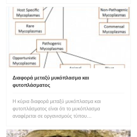
δέσμη είναι ένα μέρος της στήλης που περιέχει το
ξυλόμαλο και το φλόημα και το κάμβιο. Η στήλη και
η αγγειακή δέσμη είναι δύο μέρη του κεντρικού
στελέχους
Διαφορά μεταξύ μυκόπλασμα και
φυτοπλάσματος
Η κύρια διαφορά μεταξύ μυκόπλασμα και
φυτοπλάσματος είναι ότι το μυκόπλασμα
αναφέρεται σε οργανισμούς τύπου
πλευροπνευμονίας (PPLOs), οι οποίοι μπορεί να
είναι παρασιτικοί σε ανθρώπους, ζώα και φυτά, ενώ