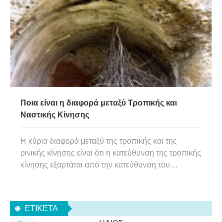
το φυτόπλασμα αναφέρεται σε οργανισμούς τύπου
μυκόπλασμα (MLOs), οι οποίοι μπορεί να είναι
παρασ
Ποια είναι η διαφορά μεταξύ Τροπικής και
Ναστικής Κίνησης
Η κύρια διαφορά μεταξύ της τροπικής και της
ρινικής κίνησης είναι ότι η κατεύθυνση της τροπικής
κίνησης εξαρτάται από την κατεύθυνση του
ερεθίσματος, αλλά αντίθετα, η κατεύθυνση της
ρινικής κίνησης είναι ανεξάρτητη από την
κατεύθυνση του ερεθίσματος. Επιπλέον, η τροπική
ΕΤΙΚΈΤΑ
κίνηση είναι μια κίνηση ανάπτ