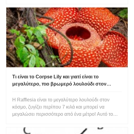
προσθήκη χρωμίου σε ένα κράμα μετάλλων. Ο
σκοπός της ανάμειξης του χρωμίου είναι να
αποτρέψει την οξείδωση και τη σκουριά του
σιδήρου. Ο χειρουργικός χάλυβας είναι μ
Τι είναι το Corpse Lily και γιατί είναι το
μεγαλύτερο, πιο βρωμερό λουλούδι στον
κόσμο;
Η Rafflesia είναι το μεγαλύτερο λουλούδι στον
κόσμο, ζυγίζει περίπου 7 κιλά και μπορεί να
μεγαλώσει περισσότερο από ένα μέτρο! Αυτό το
λουλούδι απελευθερώνει χημικές ουσίες, όπως το
θείο, που μιμούνται τη μυρωδιά της σάρκας που