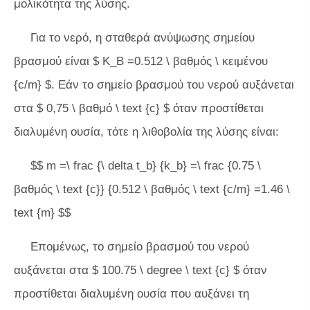
μολικότητα της λύσης.
Για το νερό, η σταθερά ανύψωσης σημείου
βρασμού είναι $ K_B =0.512 \ βαθμός \ κειμένου
{c/m} $. Εάν το σημείο βρασμού του νερού αυξάνεται
στα $ 0,75 \ βαθμό \ text {c} $ όταν προστίθεται
διαλυμένη ουσία, τότε η λιθοβολία της λύσης είναι:
$$ m =\ frac {\ delta t_b} {k_b} =\ frac {0.75 \
βαθμός \ text {c}} {0.512 \ βαθμός \ text {c/m} =1.46 \
text {m} $$
Επομένως, το σημείο βρασμού του νερού
αυξάνεται στα $ 100.75 \ degree \ text {c} $ όταν
προστίθεται διαλυμένη ουσία που αυξάνει τη