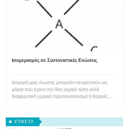
σαπίζει, κάτι που οδηγεί στο άλλο δημοφιλές όνομά
του - το πτώμα κρίνος
Ισομερισμός σε Συντονιστικές Ενώσεις
Ισομερή μιας ένωσης μπορούν να οριστούν ως
μόρια που έχουν τον ίδιο χημικό τύπο αλλά
διαφορετικό χωρικό προσανατολισμό ή δομικές
διατάξεις. Ας πάρουμε το παράδειγμα ενός απλού
οργανικού μορίου – του πεντανίου (C5H12). H3C –
CH2 – CH2 – CH2 – CH3 (ευθεία αλυσίδα) H3C –
ΕΤΙΚΈΤΑ
CH (CH3)- CH2 – CH3 (διακλαδισ