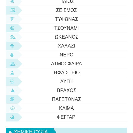
ΉΛΙΟΣ
ΣΕΙΣΜΌΣ
ΤΥΦΏΝΑΣ
ΤΣΟΥΝΆΜΙ
ΩΚΕΑΝΌΣ
ΧΑΛΆΖΙ
ΝΕΡΌ
ΑΤΜΌΣΦΑΙΡΑ
ΗΦΑΊΣΤΕΙΟ
ΑΥΓΉ
ΒΡΆΧΟΣ
ΠΑΓΕΤΏΝΑΣ
ΚΛΊΜΑ
ΦΕΓΓΆΡΙ
ΧΗΜΙΚΉ ΟΥΣΊΑ