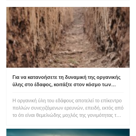
Για να κατανοήσετε τη δυναμική της οργανικής
ύλης στο έδαφος, κοιτάξτε στον κόσμο των
ορυκτών
Η οργανική ύλη του εδάφους αποτελεί το επίκεντρο
πολλών συνεχιζόμενων ερευνών, επειδή, εκτός από
το ότι είναι θεμελιώδης μοχλός της γονιμότητας του
εδάφους, περισσότερο από το ήμισυ της μάζας του
αποτελείται από άνθρακα (περίπου 58% κατά μέσο