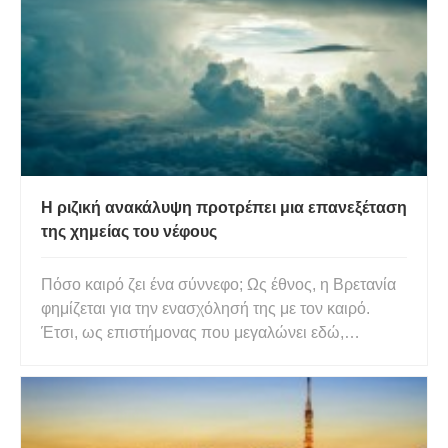
όρο). Ο άνθρακας που είναι εγκλωβισμένος στην
οργανική ύλ
Η ριζική ανακάλυψη προτρέπει μια επανεξέταση
της χημείας του νέφους
Πόσο καιρό ζει ένα σύννεφο; Ως έθνος, η Βρετανία
φημίζεται για την ενασχόλησή της με τον καιρό.
Έτσι, ως επιστήμονας που μεγαλώνει εδώ,
φαινόταν απολύτως φυσικό να κοιτάξουμε προς τον
ουρανό και να το κάνουμε αυτό σε επαγγελματική
ανησυχία καθώς και ευκαιρία για κουβέντα. Μπορεί
να είμαι προκατειλη