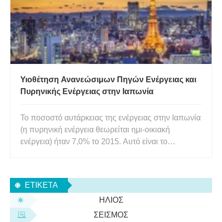
Υιοθέτηση Ανανεώσιμων Πηγών Ενέργειας και
Πυρηνικής Ενέργειας στην Ιαπωνία
Το ποσοστό αυτάρκειας της ενέργειας στην Ιαπωνία
(η πυρηνική ενέργεια θεωρείται ημι-οικιακή
ενέργεια) ήταν 7,0% το 2015. Αυτό είναι το
χειρότερο επίπεδο στην ιστορία για την Ιαπωνία. Η
Ιαπωνία εξαρτάται σε μεγάλο βαθμό από ορυκτά
καύσιμα για τον εφοδιασμό της με πρωτογενή
ΕΤΙΚΈΤΑ
ενέργεια (πάνω από 90% τη σ
ΉΛΙΟΣ
ΣΕΙΣΜΌΣ