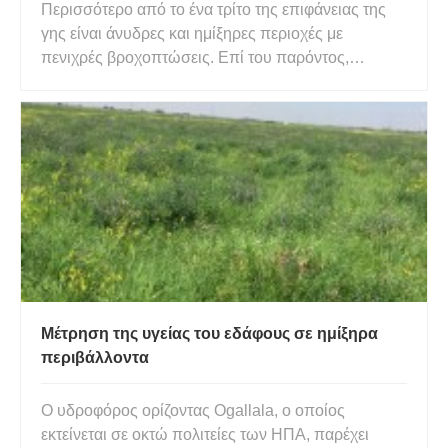
Περισσότερο από το ένα τρίτο της επιφάνειας της
γης είναι άνυδρες και ημίξηρες περιοχές με
πενιχρές βροχοπτώσεις. Επί του παρόντος,
περισσότεροι από ένα δισεκατομμύριο άνθρωποι
κατοικούν σε αυτές τις περιοχές, χωρίς να
συμπεριλαμβάνονται οι πιθανές περιοχές
ερημοποίησης που απειλούνται από την ξηρασ
Μέτρηση της υγείας του εδάφους σε ημίξηρα
περιβάλλοντα
Ο υδροφόρος ορίζοντας Ogallala, ο οποίος
εκτείνεται σε οκτώ πολιτείες των ΗΠΑ, παρέχει