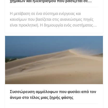
χημικών και ηλεκτρισμού που βασίζεται σε
ανανεώσιμες πηγές ενέργειας
Η μετάβαση σε ένα σύστημα ενέργειας και
καυσίμων που βασίζεται στις ανανεώσιμες πηγές
είναι προκλητική. Η δημιουργία ενός συστήματος
παραγωγής που αξιοποιεί στο έπακρο την ηλιακή
και αιολική ενέργεια, καθώς και τη βιομάζα και τα
απόβλητα, καθώς και την ευθύνη για τη χρήση του
νερού, απαιτεί οργανωμέ
Συσσώρευση αμμόλοφων που φυσάει από τον
άνεμο στο τέλος μιας ξηρής φάσης