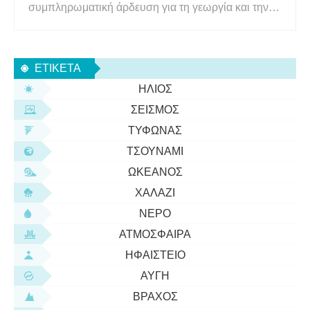
συμπληρωματική άρδευση για τη γεωργία και την
κτηνοτροφική παραγωγή στις νότιες υψηλές
πεδιάδες του Τέξας. Ωστόσο, η ζωτικότητα του
υδροφορέα Ogallala απειλείται λόγω των
ΕΤΙΚΈΤΑ
ποσοστών απόσυρσης νερού που υπερβαίνουν κ
ΉΛΙΟΣ
ΣΕΙΣΜΌΣ
ΤΥΦΏΝΑΣ
ΤΣΟΥΝΆΜΙ
ΩΚΕΑΝΌΣ
ΧΑΛΆΖΙ
ΝΕΡΌ
ΑΤΜΌΣΦΑΙΡΑ
ΗΦΑΊΣΤΕΙΟ
ΑΥΓΉ
ΒΡΆΧΟΣ