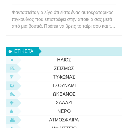
Φανταστείτε για λίγο ότι είστε ένας αυτοκρατορικός
πιγκουίνος που επιστρέφει στην αποικία σας μετά
από μια βουτιά. Πρέπει να βρεις το ταίρι σου και τη
γκόμενα σου, αλλά πώς; Οι αυτοκρατορικοί
πιγκουίνοι δεν κάνουν φωλιές, επομένως δεν
υπάρχει σταθερό σημείο όπου μπορείτε να πάτε και
ΕΤΙΚΈΤΑ
να περιμένετε να
ΉΛΙΟΣ
ΣΕΙΣΜΌΣ
ΤΥΦΏΝΑΣ
ΤΣΟΥΝΆΜΙ
ΩΚΕΑΝΌΣ
ΧΑΛΆΖΙ
ΝΕΡΌ
ΑΤΜΌΣΦΑΙΡΑ