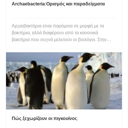
Archaebacteria:Ορισμός και παραδείγματα
Αρχαιβακτήρια είναι παρόμοια σε μορφή με τα
βακτήρια, αλλά διαφέρουν από τα κανονικά
βακτήρια που συχνά μελετούν οι βιολόγοι. Στην
πραγματικότητα, οι διαφορές μεταξύ των κανονικών
βακτηρίων και των αρχαιβακτηρίων είναι τόσο
μεγάλες που ταξινομούνται χωριστά από άλλες
μορφές ζωής και έχουν αμφισβητήσ
Πώς ξεχωρίζουν οι πιγκουίνοι;