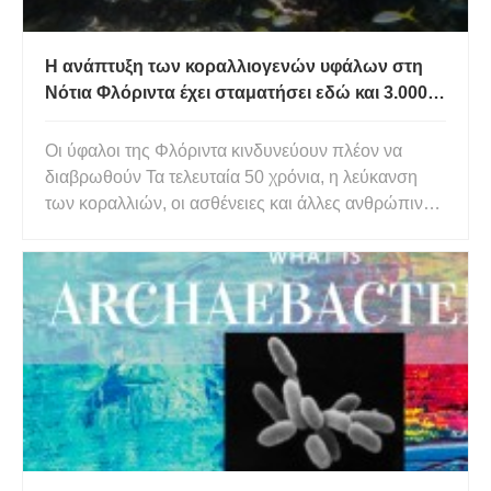
Η ανάπτυξη των κοραλλιογενών υφάλων στη
Νότια Φλόριντα έχει σταματήσει εδώ και 3.000
χρόνια
Οι ύφαλοι της Φλόριντα κινδυνεύουν πλέον να
διαβρωθούν Τα τελευταία 50 χρόνια, η λεύκανση
των κοραλλιών, οι ασθένειες και άλλες ανθρώπινες
διαταραχές έχουν προκαλέσει μειώσεις στους
πληθυσμούς των κοραλλιών που δεν έχουν
προηγούμενο στην ιστορία της επιστήμης των
κοραλλιογενών υφάλων. Η οικολογική