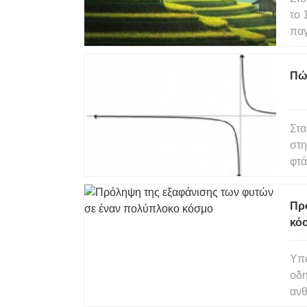
το 
παγ
ανθ
Από
Πώ
αν
Στα
στη
φτά
μια
από
Πρ
0
κό
Υπά
οδη
ανθ