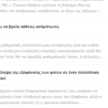
1798, ο Thomas Malthus πρότεινε τη διάσημη ιδέα της
ίδας του πληθυσμού, υποθέτοντας το τέλος της αύξησης του
ρώπινου πληθυσμού λόγω έλλειψης προσφοράς τροφίμων.
 τότε, έχουμε κάνει αρκετά καλή δουλειά αναβάλλοντας το
ς να βρείτε κάθετες ασύμπτωτες
απόφευ
 μαθηματικά, ασύμπτωτο μιας συνάρτησης είναι μια ευθεία
ν οποία μια συνάρτηση πλησιάζει απειροελάχιστα, αλλά δεν
νει ποτέ. Με πιο ακριβείς μαθηματικούς όρους, η ασύμπτωτη
ς καμπύλης μπορεί να οριστεί ως η γραμμή τέτοια ώστε η
σταση μεταξύ της γραμμής και της καμπύλης να πλησιάζει το
όληψη της εξαφάνισης των φυτών σε έναν πολύπλοκο
σμο
ρχουν πολλοί διαφορετικοί παράγοντες που μπορούν να
γήσουν έναν πληθυσμό φυτών προς την εξαφάνιση, αλλά οι
ρωπογενείς απειλές (π.χ. απώλεια οικοτόπων,