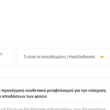
ον
Τι είναι το απολιθωμένο; | HowStuffworks
 προσέγγιση συνθετικού μεταβολισμού για την ενίσχυση
ν αποδόσεων των φυτών
 «A Essay on the Principle of Population», που δημοσιεύτηκε