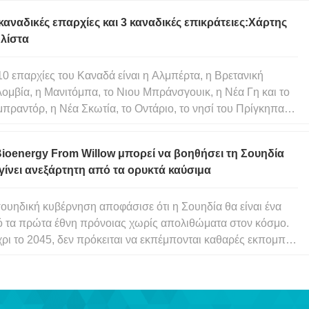
ν γίβωνα ή έναν μαρμόζετ, πώς ξέρετε ποιος είναι πίθηκος
καναδικές επαρχίες και 3 καναδικές επικράτειες:Χάρτης
 λίστα
10 επαρχίες του Καναδά είναι η Αλμπέρτα, η Βρετανική
ομβία, η Μανιτόμπα, το Νιου Μπράνσγουικ, η Νέα Γη και το
πραντόρ, η Νέα Σκωτία, το Οντάριο, το νησί του Πρίγκηπα
υάρδου, το Κεμπέκ και το Σασκάτσουαν. Τα 3 καναδικά
φη είναι Βορειοδυτικές Περιοχές, Νούναβουτ και Γιούκον. Ο
ioenergy From Willow μπορεί να βοηθήσει τη Σουηδία
ναδάς
γίνει ανεξάρτητη από τα ορυκτά καύσιμα
ουηδική κυβέρνηση αποφάσισε ότι η Σουηδία θα είναι ένα
 τα πρώτα έθνη πρόνοιας χωρίς απολιθώματα στον κόσμο.
ρι το 2045, δεν πρόκειται να εκπέμπονται καθαρές εκπομπές
ίων θερμοκηπίου (GHG) στην ατμόσφαιρα και, έως το 2030,
τόλος των οχημάτων θα είναι ανεξάρτητος από τα ορυκτά
σιμα.