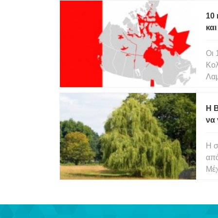
ένα
10 
και
και
Οι 
Κολ
Λαμ
Εδο
εδά
Η B
Κα
να 
Η σ
από
Μέχ
αερ
ο σ
καύ