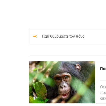
Γιατί θυμόμαστε τον πόνο;
Ποι
Οι 
που
οικ
έπρ