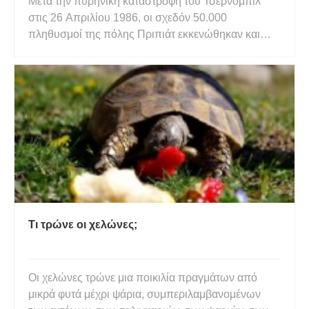
Μετά την πυρηνική καταστροφή του Τσερνομπίλ
στις 26 Απριλίου 1986, οι σχεδόν 50.000
πληθυσμοί της πόλης Πριπιάτ εκκενώθηκαν και
μέχρι σήμερα η ζώνη αποκλεισμού του Τσερνομπίλ
μήκους 30 χιλιομέτρων δεν είναι ακόμα ασφαλής
για τους ανθρώπους. Θα μπορέσουμε ποτέ να
επιστρέψουμε; Εξετάζουμε πώς προσαρμό
Τι τρώνε οι χελώνες;
Οι χελώνες τρώνε μια ποικιλία πραγμάτων από
μικρά φυτά μέχρι ψάρια, συμπεριλαμβανομένων