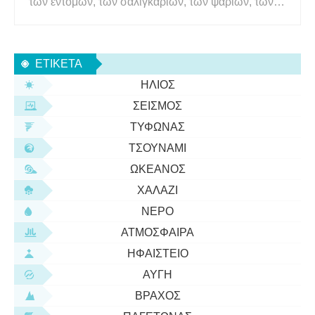
των εντόμων, των σαλιγκαριών, των ψαριών, των
γαιοσκωλήκων και σε αιχμαλωσία μια χελώνα
μπορεί να τρώει φρούτα και λαχανικά όπως
μαρούλι, καρότα και ντομάτες. Με την πάροδο του
ΕΤΙΚΈΤΑ
χρόνου, ένας οργανισμός θα μπορούσ
ΉΛΙΟΣ
ΣΕΙΣΜΌΣ
ΤΥΦΏΝΑΣ
ΤΣΟΥΝΆΜΙ
ΩΚΕΑΝΌΣ
ΧΑΛΆΖΙ
ΝΕΡΌ
ΑΤΜΌΣΦΑΙΡΑ
ΗΦΑΊΣΤΕΙΟ
ΑΥΓΉ
ΒΡΆΧΟΣ