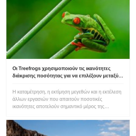
Οι Treefrogs χρησιμοποιούν τις ικανότητες
διάκρισης ποσότητας για να επιλέξουν μεταξύ
των μικροβιότοπων
Η καταμέτρηση, η εκτίμηση μεγεθών και η εκτέλεση
άλλων εργασιών που απαιτούν ποσοτικές
ικανότητες αποτελούν σημαντικό μέρος της
καθημερινής μας ζωής και εδώ και πολύ καιρό
πιστεύεται ότι είναι μια μοναδική ανθρώπινη
ικανότητα. Ωστόσο, υπάρχουν περιπτώσεις στις
οποίες και άλλα ζώα μπορούν να επωφεληθ