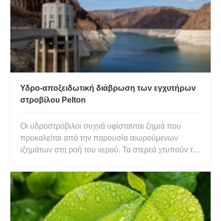
Υδρο-αποξειδωτική διάβρωση των εγχυτήρων
στροβίλου Pelton
Οι υδροστρόβιλοι συχνά υφίστανται ζημιά που
προκαλείται από την παρουσία αιωρούμενων
ιζημάτων στη ροή του νερού. Τα στερεά χτυπούν τα
εξαρτήματα του στροβίλου προκαλώντας
απομάκρυνση υλικού από τις επιφάνειές τους, ένα
φαινόμενο που είναι γενικά γνωστό ως
«υδροξεβαστική διάβρωση» (ή «φθορά»). Το ζήτ