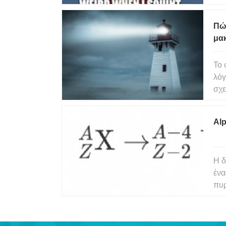
μπο
αντ
Πώς
σας
μακ
Το 
λόγ
σχε
και
φως
Al
ισχ
Η δ
ένα
πυρ
επο
με 
πυρ