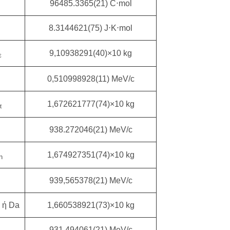
96485.3365(21) C⋅mol
Ε
8.3144621(75) J⋅K⋅mol
9,10938291(40)×10 kg
ε
0,510998928(11) MeV/
c
1,672621777(74)×10 kg
π
938.272046(21) MeV/
c
1,674927351(74)×10 kg
n
939,565378(21) MeV/
c
 ή Da
1,660538921(73)×10 kg
931,494061(21) MeV/
c