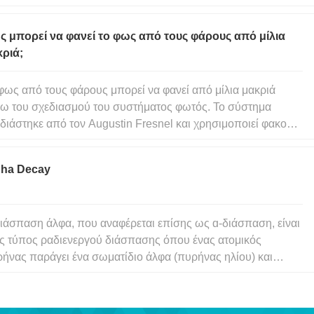
ρεί να δημιουργήσει ένα κατακόρυφο μοτίβο καθώς το φως
ανακλάται από τις βλεφαρίδες σας και όχι στον κερατοειδή
 μπορεί να φανεί το φως από τους φάρους από μίλια
. Αυτό μπο
ριά;
φως από τους φάρους μπορεί να φανεί από μίλια μακριά
ω του σχεδιασμού του συστήματος φωτός. Το σύστημα
διάστηκε από τον Augustin Fresnel και χρησιμοποιεί φακούς
 ανακλαστήρες για να συλλαμβάνει και να συγκεντρώνει το
 σε ένα συγκεκριμένο σημείο, καθιστώντας το αρκετά
pha Decay
υρό. Οι φακοί
ιάσπαση άλφα, που αναφέρεται επίσης ως ɑ-διάσπαση, είναι
ς τύπος ραδιενεργού διάσπασης όπου ένας ατομικός
ήνας παράγει ένα σωματίδιο άλφα (πυρήνας ηλίου) και
μένως μετατρέπεται ή «διασπάται» σε νέο ατομικό πυρήνα
μαζικός αριθμός τέσσερα και ατομικός αριθμός δύο. Ο
ήνας ενός ατόμου