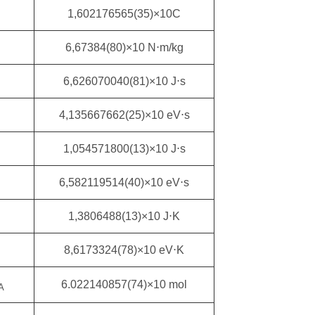
1,602176565(35)×10C
6,67384(80)×10 N⋅m/kg
6,626070040(81)×10 J⋅s
4,135667662(25)×10 eV⋅s
1,054571800(13)×10 J⋅s
6,582119514(40)×10 eV⋅s
1,3806488(13)×10 J⋅K
8,6173324(78)×10 eV⋅K
6.022140857(74)×10 mol
Α