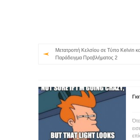
Μετατροπή Κελσίου σε Τύπο Kelvin κα
Παράδειγμα Προβλήματος 2
Για
Ότα
εισ
επί