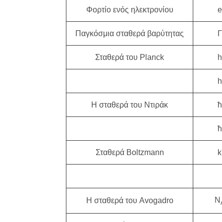
Φορτίο ενός ηλεκτρονίου
e
Παγκόσμια σταθερά βαρύτητας
Γ
Σταθερά του Planck
h
h
Η σταθερά του Ντιράκ
ħ
ħ
Σταθερά Boltzmann
k
Ν
Η σταθερά του Avogadro