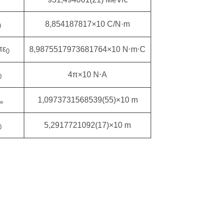
8,854187817×10 C/N·m
0
πε
8,9875517973681764×10 N⋅m⋅C
0
4π×10 N⋅A
0
1,0973731568539(55)×10 m
∞
5,2917721092(17)×10 m
0