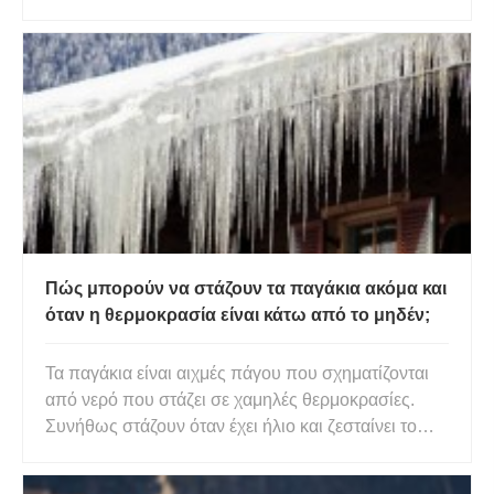
κρύβεται κάτω από το βουητό της ικανοποιημένης
φλυαρίας. Στο δωμάτιο κοσμούσαν γυναίκες με
μακριά μαλλιά και άντρες ντυμένοι με μαύρα
κοστούμια, με χρυσά π
Πώς μπορούν να στάζουν τα παγάκια ακόμα και
όταν η θερμοκρασία είναι κάτω από το μηδέν;
Τα παγάκια είναι αιχμές πάγου που σχηματίζονται
από νερό που στάζει σε χαμηλές θερμοκρασίες.
Συνήθως στάζουν όταν έχει ήλιο και ζεσταίνει το
χιόνι ή τον πάγο στην οροφή. Το λεπτό στρώμα
νερού στην επιφάνεια ενός παγετού απελευθερώνει