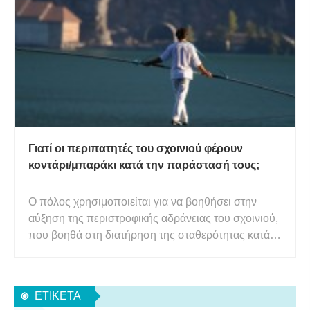
θερμότητα στον αέρα και στη συνέχεια παγώνει.
Εάν η θερμοκρασία εί
Γιατί οι περιπατητές του σχοινιού φέρουν
κοντάρι/μπαράκι κατά την παράστασή τους;
Ο πόλος χρησιμοποιείται για να βοηθήσει στην
αύξηση της περιστροφικής αδράνειας του σχοινιού,
που βοηθά στη διατήρηση της σταθερότητας κατά
το περπάτημα στο στενό σχοινί. Ο πόλος
χαμηλώνει επίσης το κέντρο βάρους του
σχοινοβάτη, καθιστώντας τον πιο σταθερό κατά την
ΕΤΙΚΈΤΑ
εκτέλεση του κόλπο. Όταν είδα γι