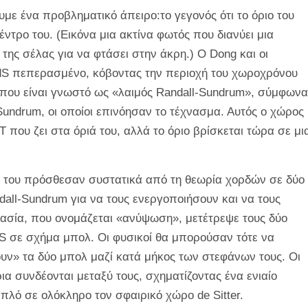
υμε ένα προβληματικό άπειρο:το γεγονός ότι το όριο του
ντρο του. (Εικόνα μια ακτίνα φωτός που διανύει μια
ς σέλας για να φτάσει στην άκρη.) Ο Dong και οι
dS πεπερασμένο, κόβοντας την περιοχή του χωροχρόνου
 που είναι γνωστό ως «λαιμός Randall-Sundrum», σύμφωνα
Sundrum, οι οποίοι επινόησαν το τέχνασμα. Αυτός ο χώρος
 που ζει στα όριά του, αλλά το όριο βρίσκεται τώρα σε μι
ες του πρόσθεσαν συστατικά από τη θεωρία χορδών σε δύο
dall-Sundrum για να τους ενεργοποιήσουν και να τους
κασία, που ονομάζεται «ανύψωση», μετέτρεψε τους δύο
 σε σχήμα μπολ. Οι φυσικοί θα μπορούσαν τότε να
ν» τα δύο μπολ μαζί κατά μήκος των στεφάνων τους. Οι
α συνδέονται μεταξύ τους, σχηματίζοντας ένα ενιαίο
πλό σε ολόκληρο τον σφαιρικό χώρο de Sitter.