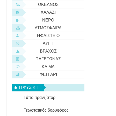
ΩΚΕΑΝΌΣ
ΧΑΛΆΖΙ
ΝΕΡΌ
ΑΤΜΌΣΦΑΙΡΑ
ΗΦΑΊΣΤΕΙΟ
ΑΥΓΉ
ΒΡΆΧΟΣ
ΠΑΓΕΤΏΝΑΣ
ΚΛΊΜΑ
ΦΕΓΓΆΡΙ
Η ΦΥΣΙΚΗ
Τύποι τρανζίστορ
Γεωστατικός δορυφόρος