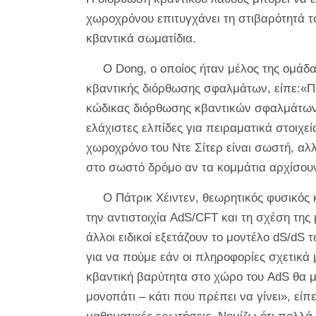
χωροχρόνου επιτυγχάνει τη στιβαρότητά τ
κβαντικά σωματίδια.
Ο Dong, ο οποίος ήταν μέλος της ομάδ
κβαντικής διόρθωσης σφαλμάτων, είπε:«Πισ
κώδικας διόρθωσης κβαντικών σφαλμάτων
ελάχιστες ελπίδες για πειραματικά στοιχε
χωροχρόνο του Ντε Σίτερ είναι σωστή, αλλ
στο σωστό δρόμο αν τα κομμάτια αρχίσουν
Ο Πάτρικ Χέιντεν, θεωρητικός φυσικός
την αντιστοιχία AdS/CFT και τη σχέση της
άλλοι ειδικοί εξετάζουν το μοντέλο dS/dS τ
για να πούμε εάν οι πληροφορίες σχετικά 
κβαντική βαρύτητα στο χώρο του AdS θα μ
μονοπάτι – κάτι που πρέπει να γίνει», εί