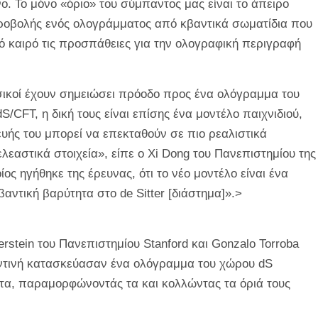
ο. Το μόνο «όριο» του σύμπαντος μας είναι το άπειρο
προβολής ενός ολογράμματος από κβαντικά σωματίδια που
πό καιρό τις προσπάθειες για την ολογραφική περιγραφή
υσικοί έχουν σημειώσει πρόοδο προς ένα ολόγραμμα του
S/CFT, η δική τους είναι επίσης ένα μοντέλο παιχνιδιού,
ευής του μπορεί να επεκταθούν σε πιο ρεαλιστικά
αστικά στοιχεία», είπε ο Xi Dong του Πανεπιστημίου της
 ηγήθηκε της έρευνας, ότι το νέο μοντέλο είναι ένα
αντική βαρύτητα στο de Sitter [διάστημα]».>
rstein του Πανεπιστημίου Stanford και Gonzalo Torroba
εντινή κατασκεύασαν ένα ολόγραμμα του χώρου dS
τα, παραμορφώνοντάς τα και κολλώντας τα όριά τους