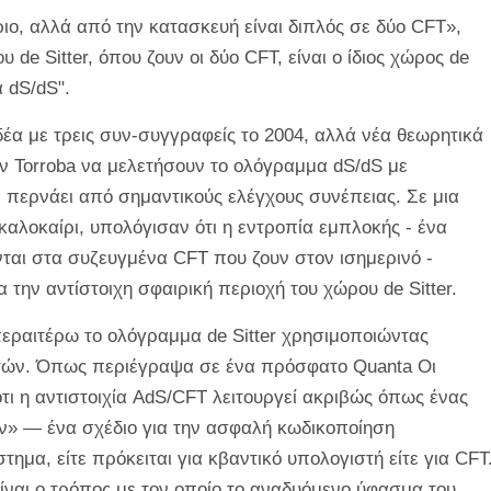
ο, αλλά από την κατασκευή είναι διπλός σε δύο CFT»,
 de Sitter, όπου ζουν οι δύο CFT, είναι ο ίδιος χώρος de
α dS/dS".
ιδέα με τρεις συν-συγγραφείς το 2004, αλλά νέα θεωρητικά
ην Torroba να μελετήσουν το ολόγραμμα dS/dS με
ι περνάει από σημαντικούς ελέγχους συνέπειας. Σε μια
αλοκαίρι, υπολόγισαν ότι η εντροπία εμπλοκής - ένα
ται στα συζευγμένα CFT που ζουν στον ισημερινό -
α την αντίστοιχη σφαιρική περιοχή του χώρου de Sitter.
περαιτέρω το ολόγραμμα de Sitter χρησιμοποιώντας
στών. Όπως περιέγραψα σε ένα πρόσφατο
Quanta
Οι
τι η αντιστοιχία AdS/CFT λειτουργεί ακριβώς όπως ένας
» — ένα σχέδιο για την ασφαλή κωδικοποίηση
ημα, είτε πρόκειται για κβαντικό υπολογιστή είτε για CFT
ίναι ο τρόπος με τον οποίο το αναδυόμενο ύφασμα του