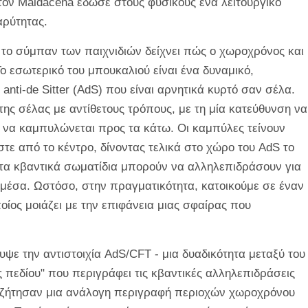
ον Maldacena έδωσε στους φυσικούς ένα λειτουργικό
αρύτητας.
ι το σύμπαν των παιχνιδιών δείχνει πώς ο χωροχρόνος και
ο εσωτερικό του μπουκαλιού είναι ένα δυναμικό,
nti-de Sitter (AdS) που είναι αρνητικά κυρτό σαν σέλα.
ης σέλας με αντίθετους τρόπους, με τη μία κατεύθυνση να
 να καμπυλώνεται προς τα κάτω. Οι καμπύλες τείνουν
ε από το κέντρο, δίνοντας τελικά στο χώρο του AdS το
 τα κβαντικά σωματίδια μπορούν να αλληλεπιδράσουν για
μέσα. Ωστόσο, στην πραγματικότητα, κατοικούμε σε έναν
ποίος μοιάζει με την επιφάνεια μιας σφαίρας που
ψε την αντιστοιχία AdS/CFT - μια δυαδικότητα μεταξύ του
 πεδίου" που περιγράφει τις κβαντικές αλληλεπιδράσεις
αναζήτησαν μια ανάλογη περιγραφή περιοχών χωροχρόνου