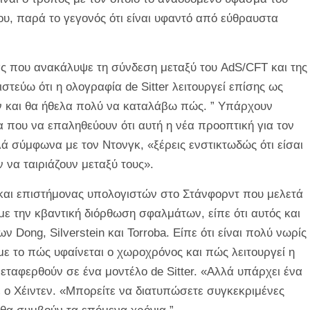
ου, παρά το γεγονός ότι είναι υφαντό από εύθραυστα
ας που ανακάλυψε τη σύνδεση μεταξύ του AdS/CFT και της
τεύω ότι η ολογραφία de Sitter λειτουργεί επίσης ως
 και θα ήθελα πολύ να καταλάβω πώς. ” Υπάρχουν
ία που να επαληθεύουν ότι αυτή η νέα προοπτική για τον
ά σύμφωνα με τον Ντονγκ, «ξέρεις ενστικτωδώς ότι είσαι
 να ταιριάζουν μεταξύ τους».
 και επιστήμονας υπολογιστών στο Στάνφορντ που μελετά
 με την κβαντική διόρθωση σφαλμάτων, είπε ότι αυτός και
ων Dong, Silverstein και Torroba. Είπε ότι είναι πολύ νωρίς
με το πώς υφαίνεται ο χωροχρόνος και πώς λειτουργεί η
εταφερθούν σε ένα μοντέλο de Sitter. «Αλλά υπάρχει ένα
πε ο Χέιντεν. «Μπορείτε να διατυπώσετε συγκεκριμένες