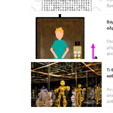
Βρε
σε κ
βελ
Βά
αδ
Ότα
μέτ
φυσ
υπο
ακί
Τι 
βά
κα
Αν 
απεί
άνθ
καθ