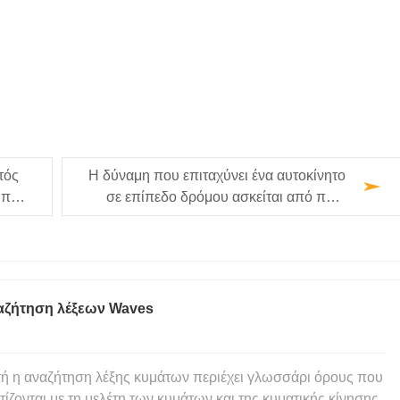
τός
Η δύναμη που επιταχύνει ένα αυτοκίνητο
 που
σε επίπεδο δρόμου ασκείται από ποιο
αντικείμενο;
αζήτηση λέξεων Waves
ή η αναζήτηση λέξης κυμάτων περιέχει γλωσσάρι όρους που
τίζονται με τη μελέτη των κυμάτων και της κυματικής κίνησης.