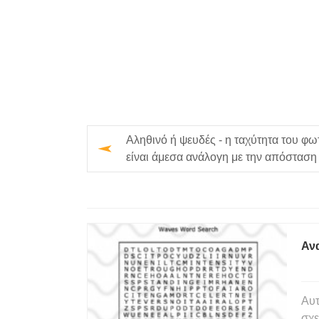
Αληθινό ή ψευδές - η ταχύτητα του φω
είναι άμεσα ανάλογη με την απόσταση
διανύθηκε παρακαλώ εξηγήστε γι…
Αν
Αυτ
σχε