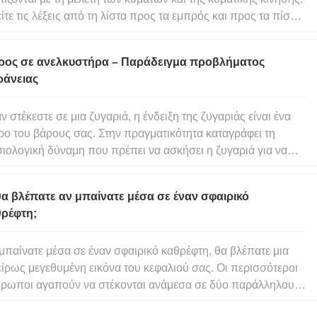
ίτε τις λέξεις από τη λίστα προς τα εμπρός και προς τα πίσω
άθετες, οριζόντιες και διαγώνιες κατευθύνσεις. Το παζλ είναι
τιστοποιημένο για να χωράει σε ένα τυπικό φ
ρος σε ανελκυστήρα – Παράδειγμα προβλήματος
ράνειας
ν στέκεστε σε μια ζυγαριά, η ένδειξη της ζυγαριάς είναι ένα
ρο του βάρους σας. Στην πραγματικότητα καταγράφει τη
ιολογική δύναμη που πρέπει να ασκήσει η ζυγαριά για να
στηρίξει το βάρος σας. Όταν εσείς και η ζυγαριά είστε
νητοι μεταξύ τους, αυτές οι δυνάμεις εξισορροπούνται και το
θα βλέπατε αν μπαίνατε μέσα σε έναν σφαιρικό
ρ
θρέφτη;
μπαίνατε μέσα σε έναν σφαιρικό καθρέφτη, θα βλέπατε μια
ρως μεγεθυμένη εικόνα του κεφαλιού σας. Οι περισσότεροι
ρωποι αγαπούν να στέκονται ανάμεσα σε δύο παράλληλους
ρέφτες όταν έχουν την ευκαιρία στο διάδρομο ενός