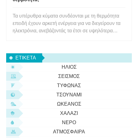
Τα υπέρυθρα κύματα συνδέονται με τη θερμότητα
επειδή έχουν αρκετή ενέργεια για να διεγείρουν τα
ηλεκτρόνια, ανεβάζοντάς τα έτσι σε υψηλότερα
ενεργειακά επίπεδα. Αυτό μεταφράζεται σε
περιστροφική και δονητική ενέργεια, που οδηγεί στο
τυχαίο τίναγμα των μορίων. Αυτό το τίναγμα των
ΕΤΙΚΈΤΑ
μορίων είναι που ανε
ΉΛΙΟΣ
ΣΕΙΣΜΌΣ
ΤΥΦΏΝΑΣ
ΤΣΟΥΝΆΜΙ
ΩΚΕΑΝΌΣ
ΧΑΛΆΖΙ
ΝΕΡΌ
ΑΤΜΌΣΦΑΙΡΑ