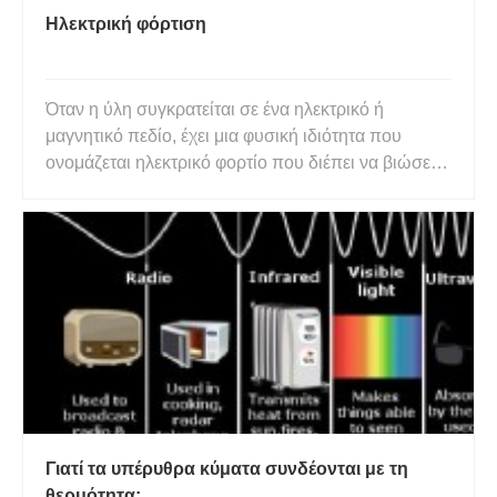
Ηλεκτρική φόρτιση
Όταν η ύλη συγκρατείται σε ένα ηλεκτρικό ή
μαγνητικό πεδίο, έχει μια φυσική ιδιότητα που
ονομάζεται ηλεκτρικό φορτίο που διέπει να βιώσει
μια δύναμη. Ένα ηλεκτρικό φορτίο δημιουργείται
από ένα ηλεκτρικό πεδίο, ενώ τα κινούμενα
ηλεκτρικά φορτία δημιουργούν ένα μαγνητικό πεδίο.
Η ηλεκτρομαγνητική δύνα
Γιατί τα υπέρυθρα κύματα συνδέονται με τη
θερμότητα;