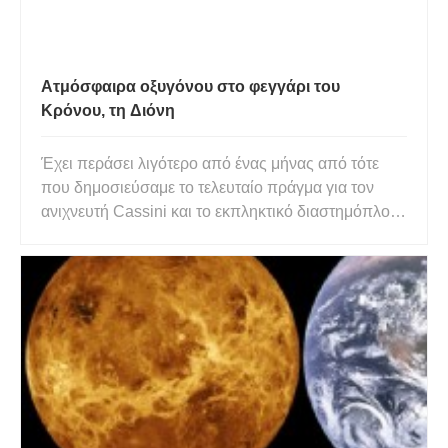
Ατμόσφαιρα οξυγόνου στο φεγγάρι του
Κρόνου, τη Διόνη
Έχει περάσει λιγότερο από ένας μήνας από τότε
που δημοσιεύσαμε το τελευταίο πράγμα για τον
ανιχνευτή Cassini και το εκπληκτικό διαστημόπλοιο
το έκανε ξανά. Αυτή τη φορά ανίχνευσε μια λεπτή
ατμόσφαιρα οξυγόνου, σε ένα φεγγάρι του Κρόνου
– Διόνη. Η μελέτη δημοσιεύτηκε στο Geophysical
Research Letters