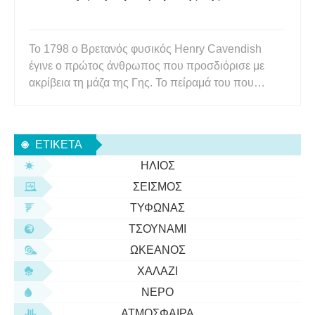
Το 1798 ο Βρετανός φυσικός Henry Cavendish
έγινε ο πρώτος άνθρωπος που προσδιόρισε με
ακρίβεια τη μάζα της Γης. Το πείραμά του που
διεξήχθη με κόπο υπολόγισε την πυκνότητα της Γης
και επομένως την τιμή του G , η καθολική σταθερά
βαρύτητας που προτάθηκε για πρώτη φορά από τον
ΕΤΙΚΈΤΑ
Ισαάκ Νεύτωνα το 1687. Ε
ΉΛΙΟΣ
ΣΕΙΣΜΌΣ
ΤΥΦΏΝΑΣ
ΤΣΟΥΝΆΜΙ
ΩΚΕΑΝΌΣ
ΧΑΛΆΖΙ
ΝΕΡΌ
ΑΤΜΌΣΦΑΙΡΑ