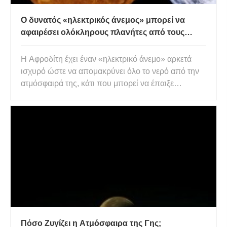
Ο δυνατός «ηλεκτρικός άνεμος» μπορεί να
αφαιρέσει ολόκληρους πλανήτες από τους
ωκεανούς και την ατμόσφαιρα
Η Αφροδίτη έχει έναν «ηλεκτρικό άνεμο» αρκετά
ισχυρό ώστε να απομακρύνει όλο το νερό από την
ατμόσφαιρά της, κάτι που μπορεί να έπαιξε
σημαντικό ρόλο στην απογύμνωση του πλανήτη
από τους ωκεανούς του. Είναι τόσο δυνατό που
ξάφνιασε τους αστρονόμους. Το ηλεκτρικό πεδίο
της Αφροδίτης είναι τόσο ισχ
Πόσο Ζυγίζει η Ατμόσφαιρα της Γης;