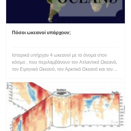
Πόσοι ωκεανοί υπάρχουν;
Ιστορικά υπήρχαν 4 ωκεανοί με το όνομα στον
κόσμο , που περιλαμβάνουν τον Ατλαντικό Ωκεανό,
τον Ειρηνικό Ωκεανό, τον Αρκτικό Ωκεανό και τον
Ινδικό Ωκεανό. Ωστόσο, σήμερα αναγνωρίζουμε 5
ωκεανούς στον κόσμο, με τον Νότιο Ωκεανό να
προστίθεται στη λίστα. Ο ωκεανός είναι ένα από τα
πιο μυστηριώδη μέρη