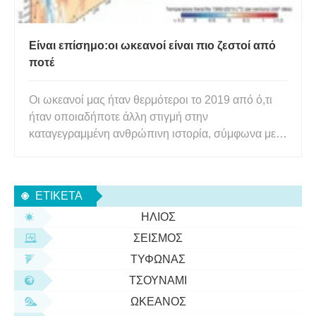
Είναι επίσημο:οι ωκεανοί είναι πιο ζεστοί από
ποτέ
Οι ωκεανοί μας ήταν θερμότεροι το 2019 από ό,τι
ήταν οποιαδήποτε άλλη στιγμή στην
καταγεγραμμένη ανθρώπινη ιστορία, σύμφωνα με
μια νέα ανάλυση. Η ομάδα επιστημόνων, που
εδρεύει σε 11 ινστιτούτα στην Κίνα και τις ΗΠΑ,
διαπίστωσε ότι τα τελευταία πέντε χρόνια ήταν
ΕΤΙΚΈΤΑ
συνολικά τα θερμότερα που έχουν κατα
ΉΛΙΟΣ
ΣΕΙΣΜΌΣ
ΤΥΦΏΝΑΣ
ΤΣΟΥΝΆΜΙ
ΩΚΕΑΝΌΣ