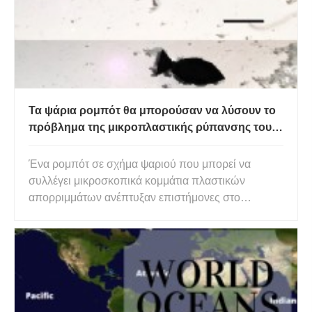
Τα ψάρια ρομπότ θα μπορούσαν να λύσουν το
πρόβλημα της μικροπλαστικής ρύπανσης του
ωκεανού
Ένα ρομπότ σε σχήμα ψαριού που μπορεί να
συλλέγει μικροσκοπικά κομμάτια πλαστικών
απορριμμάτων ανέπτυξαν επιστήμονες στο
Πανεπιστήμιο Σιτσουάν της Κίνας. Το ρομπότ
χρησιμοποιεί φως από ένα λέιζερ για να χτυπήσει
την ουρά του πλάι-πλάι και έχει ένα σώμα που
μπορεί να προσελκύει μόρια που βρίσκονται σ