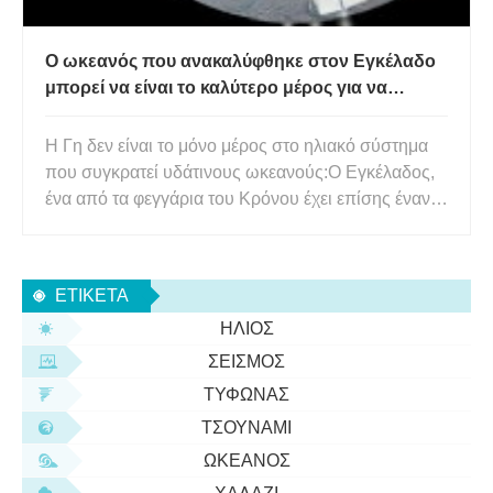
Ο ωκεανός που ανακαλύφθηκε στον Εγκέλαδο
μπορεί να είναι το καλύτερο μέρος για να
αναζητήσετε εξωγήινη ζωή
Η Γη δεν είναι το μόνο μέρος στο ηλιακό σύστημα
που συγκρατεί υδάτινους ωκεανούς:Ο Εγκέλαδος,
ένα από τα φεγγάρια του Κρόνου έχει επίσης έναν
υγρό ωκεανό, αν και καλύπτεται από πάγο. Ωστόσο,
ο Εγκέλαδος εξακολουθεί να είναι ένα εξαιρετικά
συναρπαστικό μέρος για να βρει κανείς εξωγήινη
ΕΤΙΚΈΤΑ
ζωή – όχι μόνο
ΉΛΙΟΣ
ΣΕΙΣΜΌΣ
ΤΥΦΏΝΑΣ
ΤΣΟΥΝΆΜΙ
ΩΚΕΑΝΌΣ