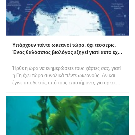
Υπάρχουν πέντε ωκεανοί τώρα, όχι τέσσερις.
Ένας θαλάσσιος βιολόγος εξηγεί γιατί αυτό έχει
σημασία…
Ήρθε η ώρα να ενημερώσετε τους χάρτες σας, γιατί
η Γη έχει τώρα συνολικά πέντε ωκεανούς. Αν και
έγινε αποδεκτός από τους επιστήμονες για αρκετό
καιρό, ο Νότιος Ωκεανός δεν θα βρισκόταν σε
κανέναν χάρτη του National Geographic – μέχρι
τώρα. Οι χαρτογράφοι στο National Geographic
αναγνώρισαν επίσημα