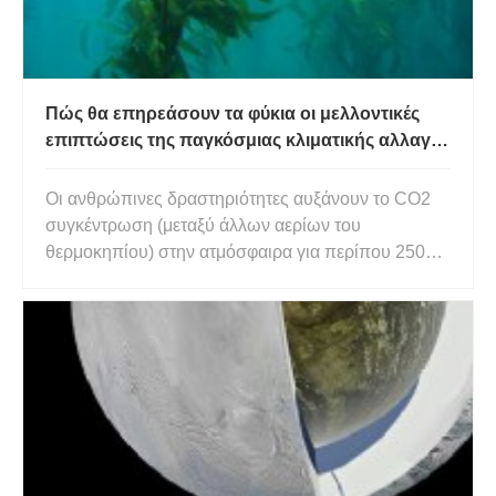
Πώς θα επηρεάσουν τα φύκια οι μελλοντικές
επιπτώσεις της παγκόσμιας κλιματικής αλλαγής
στους ωκεανούς μας;
Οι ανθρώπινες δραστηριότητες αυξάνουν το CO2
συγκέντρωση (μεταξύ άλλων αερίων του
θερμοκηπίου) στην ατμόσφαιρα για περίπου 250
χρόνια, και ήδη υποφέρουμε από τις επιπτώσεις
της σε παγκόσμια βάση. Η πιο άμεση από αυτές τις
επιπτώσεις είναι η παγκόσμια αύξηση της μέσης
παγκόσμιας θερμοκρασίας του αέρα